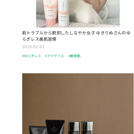
肌トラブルから脱却したしなやか女子 ゆきりぬさんのゆ
らぎレス美肌習慣
2023.02.03
#ゆらぎレス
#アトデリエ
#敏感肌