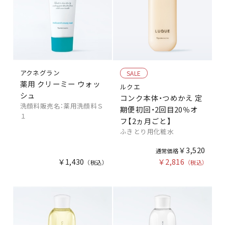
アクネグラン
SALE
薬用 クリーミー ウォッ
ルクエ
シュ
コンク本体・つめかえ 定
洗顔料販売名：薬用洗顔料Ｓ
期便初回・2回目20％オ
１
フ【2ヵ月ごと】
ふきとり用化粧水
￥3,520
￥1,430
￥2,816