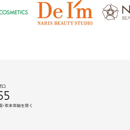
窓口
55
暇・年末年始を除く