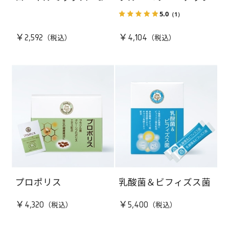
5.0
（1）
￥2,592
￥4,104
プロポリス
乳酸菌＆ビフィズス菌
￥4,320
￥5,400