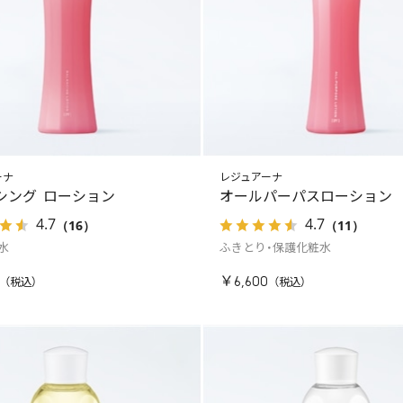
ーナ
レジュアーナ
シング ローション
オールパーパスローション
4.7
4.7
（16）
（11）
水
ふきとり・保護化粧水
￥6,600