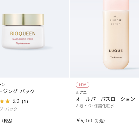
ーン
NEW
ージング パック
ルクエ
オールパーパスローション
5.0
（1）
ふきとり・保護化粧水
ジ・パック
￥4,070