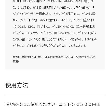
ﾎﾟﾘﾋﾄﾞﾛｷｼｽﾃｱﾘﾝ酸ｼﾞﾍﾟﾝﾀｴﾘｽﾘﾁﾙ､ AMPD､ ﾊﾄﾑｷﾞ種子ｴｷ
ｽ､ ｸﾞﾙﾀﾁｵﾝ､ ﾊﾟﾙﾐﾁﾝ酸ｱｽｺﾙﾋﾞﾙﾘﾝ酸3Na､ ﾋｱﾙﾛﾝ酸Na､ ﾀ
ﾍﾞﾌﾞｲｱｲﾝﾍﾟﾁｷﾞﾉｻ樹皮ｴｷｽ､ ﾒﾏﾂﾖｲｸﾞｻ種子ｴｷｽ､ ｸﾞﾙﾀﾐﾝ酸
Na､ ｱｽﾊﾟﾗｷﾞﾝ酸､ ﾊﾏﾒﾘｽ葉ｴｷｽ､ ﾄﾚﾊﾛｰｽ､ ﾀﾞｲｽﾞ種子ｴｷｽ､
ｵｳﾚﾝｴｷｽ､ DPG､ ｿﾙﾋﾞﾄｰﾙ､ ｸﾞﾘｺｼﾙﾄﾚﾊﾛｰｽ､ 加水分解水添
ﾃﾞﾝﾌﾟﾝ､ PEG-9M､ ﾋﾄﾞﾛｷｼﾌﾟﾛﾋﾟﾙﾒﾁﾙｾﾙﾛｰｽ､ ｼﾞ(C12-15)ﾊﾟﾚ
ｽ-10ﾘﾝ酸､ ﾋﾄﾞﾛｷｼﾌﾟﾛﾋﾟﾙｼｸﾛﾃﾞｷｽﾄﾘﾝ､ ﾄｺﾌｪﾛｰﾙ､ ｴﾁﾙﾍｷｼﾙ
ｸﾞﾘｾﾘﾝ､ ﾌﾞﾁﾙｶﾙﾊﾞﾐﾝ酸ﾖｳ化ﾌﾟﾛﾋﾟﾆﾙ､ ﾌｪﾉｷｼｴﾀﾉｰﾙ
無香料・無鉱物オイル・無タール系色素・無エチルアルコール・無パラベン（防
腐剤）
使用方法
洗顔の後にご使用ください。コットンに５００円玉