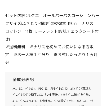
セット内容：ルクエ オールパーパスローションハー
フサイズ(ふきとり・保護化粧水)1本 125ｍl ナリス
コットン 14枚 リーフレット(お肌チェックシート付
き)
※送料無料 ※ナリスを初めてお使いになる方限
定 ※お一人様１回限り ※お試したっぷり１ヵ月
分
全成分表記
水､ BG､ ｸﾞﾘｾﾘﾝ､ PEG-32､ ﾒﾁﾙｸﾞﾙｾｽ-10､ ｶﾐﾒﾎﾞｳｷ葉ｴｷｽ､
ﾍﾞﾆﾊﾞﾅｲﾝｹﾞﾝ種子ｴｷｽ､ ｶﾛｯﾄ液汁､ ｵｸﾀｶﾌﾟﾘﾙ酸ﾎﾟﾘｸﾞﾘｾﾘ
ﾙ-6､ ﾍﾞﾍﾆﾙｱﾙｺｰﾙ､ ﾘﾝ酸ｾﾁﾙ､ ﾍﾞﾍﾝ酸ｸﾞﾘｾﾘﾙ､ ｱﾙｷﾞﾆﾝ､ ﾄﾘ