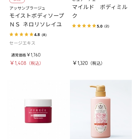
マイルド ボディミル
アッサンブラージュ
モイストボディソープ
ク
ＮＳ ネロリソレイユ
5.0
（2）
4.8
（8）
セージエキス
￥1,760
￥1,408
￥1,320