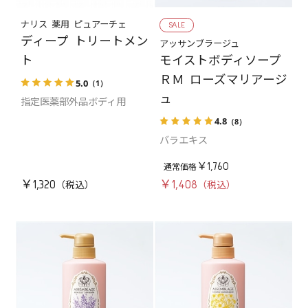
ナリス 薬用 ピュアーチェ
SALE
ディープ トリートメン
アッサンブラージュ
モイストボディソープ
ト
ＲＭ ローズマリアージ
5.0
（1）
ュ
指定医薬部外品ボディ用
4.8
（8）
バラエキス
￥1,760
￥1,320
￥1,408