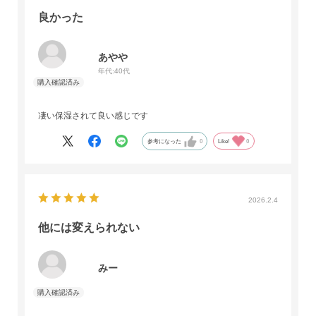
良かった
あやや
年代:
40代
凄い保湿されて良い感じです
参考になった
0
Like!
0
2026.2.4
他には変えられない
みー