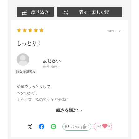
絞り込み
表示：新しい順
2026.5.25
しっとり！
あじさい
年代:
70代～
少量でしっとりして、
ベタつかず、
手や手首、指の節々など全体に
行き渡ります。
続きを読む
使いやすく、いつでも、近くにおいて
使用しています。
参考になった
0
Like!
0