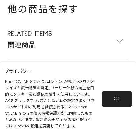
他の商品を探す
RELATED ITEMS
関連商品
プライバシー
POPULAR ITEMS
Naris ONLINE STOREは、コンテンツや広告のカスタ
よく一緒に買われる商品
マイズと広告効果の測定、ユーザー体験の向上を目
的にクッキー及び類似の技術を使用しています。
OK
OKをクリックする、またはCookieの設定を変更せず
に本サイトのご利用を継続されることで、Naris
CHECKED ITEMS
ONLINE STOREの
個人情報保護方針
に同意したもの
とみなされます。設定の変更や同意の撤回を行う
最近見た商品
には、Cookieの設定を変更してください。