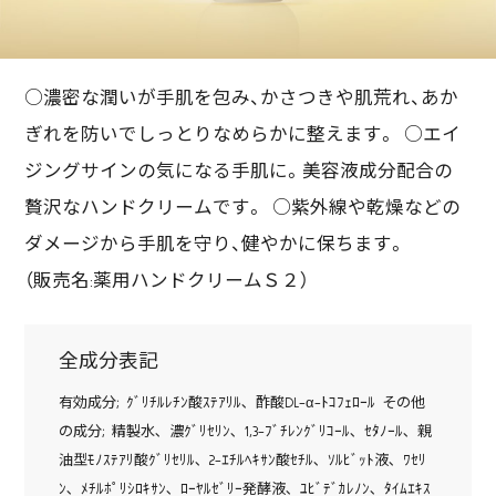
○濃密な潤いが手肌を包み、かさつきや肌荒れ、あか
ぎれを防いでしっとりなめらかに整えます。 ○エイ
ジングサインの気になる手肌に。美容液成分配合の
贅沢なハンドクリームです。 ○紫外線や乾燥などの
ダメージから手肌を守り、健やかに保ちます。
（販売名:薬用ハンドクリームＳ２）
全成分表記
有効成分; ｸﾞﾘﾁﾙﾚﾁﾝ酸ｽﾃｱﾘﾙ､ 酢酸DL-α-ﾄｺﾌｪﾛｰﾙ その他
の成分; 精製水､ 濃ｸﾞﾘｾﾘﾝ､ 1,3-ﾌﾞﾁﾚﾝｸﾞﾘｺｰﾙ､ ｾﾀﾉｰﾙ､ 親
油型ﾓﾉｽﾃｱﾘ酸ｸﾞﾘｾﾘﾙ､ 2-ｴﾁﾙﾍｷｻﾝ酸ｾﾁﾙ､ ｿﾙﾋﾞｯﾄ液､ ﾜｾﾘ
ﾝ､ ﾒﾁﾙﾎﾟﾘｼﾛｷｻﾝ､ ﾛｰﾔﾙｾﾞﾘｰ発酵液､ ﾕﾋﾞﾃﾞｶﾚﾉﾝ､ ﾀｲﾑｴｷｽ