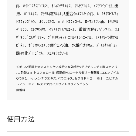
(1)､ ﾊｲﾋﾞｽｶｽｴｷｽ(2)､ ﾄﾙﾒﾝﾁﾗｴｷｽ､ ｱﾙﾃｱｴｷｽ､ ﾒﾏﾂﾖｲｸﾞｻ抽出
液､ ﾊﾞﾗｴｷｽ､ ｱｸﾘﾙ酸ｱﾙｷﾙ共重合体ｴﾏﾙｼｮﾝ(1)､ N-ｽﾃｱﾛｲﾙﾌｨ
ﾄｽﾌｨﾝｺﾞｼﾝ､ ｵｳﾚﾝｴｷｽ､ d-δ-ﾄｺﾌｪﾛｰﾙ､ ﾛｰﾏｶﾐﾂﾚ油､ ﾄﾘﾒﾁﾙ
ｸﾞﾘｼﾝ､ ｽﾃｱﾘﾝ酸､ ｲｿｽﾃｱﾘﾙｱﾙｺｰﾙ､ 重質流動ｲｿﾊﾟﾗﾌｨﾝ､ ｶﾙ
ﾎﾞｷｼﾋﾞﾆﾙﾎﾟﾘﾏｰ､ ｸﾞﾘｾﾘﾝﾓﾉ2-ｴﾁﾙﾍｷｼﾙｴｰﾃﾙ､ ｾｽｷｵﾚｲﾝ酸ｿﾙ
ﾋﾞﾀﾝ､ ﾎﾟﾘｵｷｼｴﾁﾚﾝ硬化ﾋﾏｼ油､ 水酸化ｶﾘｳﾑ､ ﾌﾞﾁﾙｶﾙﾊﾞﾐﾝ
酸ﾖｳ化ﾌﾟﾛﾋﾟﾆﾙ､ ﾌｪﾉｷｼｴﾀﾉｰﾙ
＜美しい手肌を守るスキンケア成分＞有効成分：グリチルレチン酸ステアリ
ル、酢酸DL-α-トコフェロール 保湿成分：ローヤルゼリー発酵液、コエンザイム
Ｑ10※１、トルメンチラエキス、バラエキス、セラミド※２ ※１ ユビデカ
レノン ※２ N-ステアロイルフィトスフィンゴシン
無香料
使用方法