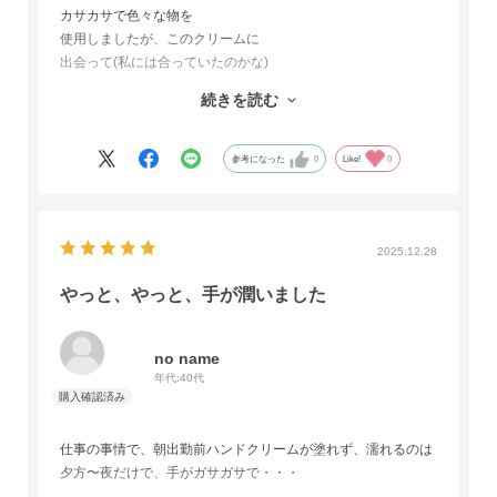
カサカサで色々な物を
使用しましたが、このクリームに
出会って(私には合っていたのかな)
しっとり感が続きます。
続きを読む
なのに
ベタ付きが無いのがお気に入りです
参考になった
0
Like!
0
2025.12.28
やっと、やっと、手が潤いました
no name
年代:
40代
仕事の事情で、朝出勤前ハンドクリームが塗れず、濡れるのは
夕方〜夜だけで、手がガサガサで・・・