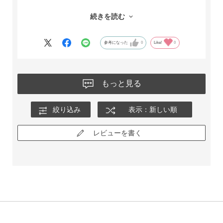
本当に色々なハンドクリームを試しましたがどれもダメで、試
続きを読む
しに・・・とこれを使ってみて初めて手のガサガサが改善して
きました！
参考になった
0
Like!
0
これからも使い続けます＾＾
もっと見る
絞り込み
表示：新しい順
レビューを書く