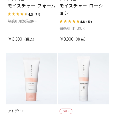
モイスチャー フォーム
モイスチャー ローシ
ョン
4.3
（21）
4.8
（13）
敏感肌用泡洗顔料
敏感肌用化粧水
￥2,200
￥3,300
アトデリエ
SALE