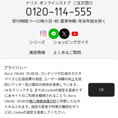
ナリス オンラインストア ご注文窓口
0120-114-555
受付時間：9～20時
※日・祝・夏季休暇・年末年始を除く
シリーズ
ショッピングガイド
美容情報
よくあるご質問
お知らせ
お問い合わせ
プライバシー
Naris ONLINE STOREは、コンテンツや広告のカスタ
マイズと広告効果の測定、ユーザー体験の向上を目
的にクッキー及び類似の技術を使用しています。
OK
安心して安全にご使用いただくために
OKをクリックする、またはCookieの設定を変更せず
に本サイトのご利用を継続されることで、Naris
特定商取引法に基づく表記
会社概要
ONLINE STOREの
個人情報保護方針
に同意したもの
個人情報保護方針
会員規約
とみなされます。設定の変更や同意の撤回を行う
には、Cookieの設定を変更してください。
Copyright 2022 Naris Cosmetics CO.,Ltd