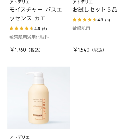
アトデリエ
アトデリエ
モイスチャー バスエ
お試しセット５品
ッセンス カエ
4.3
（3）
4.3
（6）
敏感肌用
敏感肌用浴用化粧料
￥1,760
￥1,540
アトデリエ