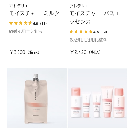
アトデリエ
アトデリエ
モイスチャー ミルク
モイスチャー バスエ
ッセンス
4.6
（11）
4.8
（12）
敏感肌用全身乳液
敏感肌用浴用化粧料
￥3,300
￥2,420