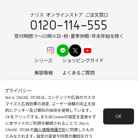
ナリス オンラインストア ご注文窓口
0120-114-555
受付時間：9～20時
※日・祝・夏季休暇・年末年始を除く
シリーズ
ショッピングガイド
美容情報
よくあるご質問
お知らせ
お問い合わせ
プライバシー
Naris ONLINE STOREは、コンテンツや広告のカスタ
マイズと広告効果の測定、ユーザー体験の向上を目
的にクッキー及び類似の技術を使用しています。
OK
安心して安全にご使用いただくために
OKをクリックする、またはCookieの設定を変更せず
に本サイトのご利用を継続されることで、Naris
特定商取引法に基づく表記
会社概要
ONLINE STOREの
個人情報保護方針
に同意したもの
個人情報保護方針
会員規約
とみなされます。設定の変更や同意の撤回を行う