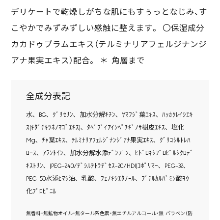
デリケートで乾燥しがちな肌にもすぅっとなじみ、す
こやかでみずみずしい感触に整えます。 〇保湿成分
カカドゥプラムエキス（テルミナリアフェルジナンジ
アナ果実エキス）配合。 ＊ 角層まで
全成分表記
水､ BG､ ｸﾞﾘｾﾘﾝ､ 加水分解ｷﾁﾝ､ ﾔﾏﾌｼﾞ葉ｴｷｽ､ ﾊｯｶｸﾚｲｼｴｷ
ｽ(ｷﾀﾞﾁｷﾂﾈﾉﾏｺﾞｴｷｽ)､ ﾀﾍﾞﾌﾞｲｱｲﾝﾍﾟﾁｷﾞﾉｻ樹皮ｴｷｽ､ 塩化
Mg､ ﾁｬ葉ｴｷｽ､ ﾃﾙﾐﾅﾘｱﾌｪﾙｼﾞﾅﾝｼﾞｱﾅ果実ｴｷｽ､ ｸﾞﾘｺｼﾙﾄﾚﾊ
ﾛｰｽ､ ｱﾗﾝﾄｲﾝ､ 加水分解水添ﾃﾞﾝﾌﾟﾝ､ ﾋﾄﾞﾛｷｼﾌﾟﾛﾋﾟﾙｼｸﾛﾃﾞ
ｷｽﾄﾘﾝ､ (PEG-240/ﾃﾞｼﾙﾃﾄﾗﾃﾞｾｽ-20/HDI)ｺﾎﾟﾘﾏｰ､ PEG-32､
PEG-50水添ﾋﾏｼ油､ 乳酸､ ﾌｪﾉｷｼｴﾀﾉｰﾙ､ ﾌﾞﾁﾙｶﾙﾊﾞﾐﾝ酸ﾖｳ
化ﾌﾟﾛﾋﾟﾆﾙ
無香料・無鉱物オイル・無タール系色素・無エチルアルコール・無 パラベン（防