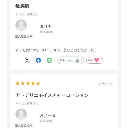
敏感肌
サイズ：通常購入
まりも
年代:
30代
すごく使いやすいローション。肌なじみが良かった！
参考になった
0
Like!
0
2025.3.12
アトデリエモイスチャーローション
サイズ：通常購入
おじー☆
年代:
60代