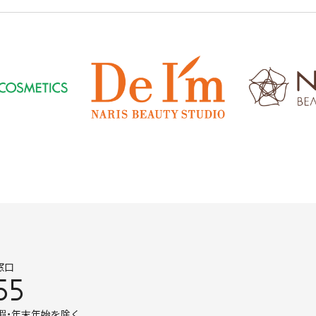
窓口
55
暇・年末年始を除く