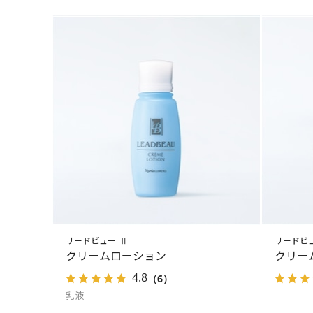
リードビュー Ⅱ
リードビ
クリームローション
クリー
4.8
（6）
乳液