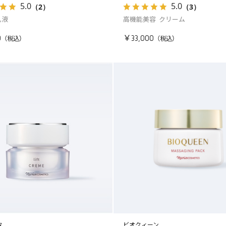
5.0
5.0
（2）
（3）
乳液
高機能美容 クリーム
0
￥33,000
タ
ビオクィーン