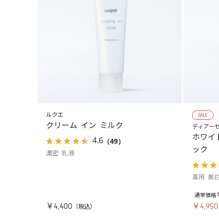
ルクエ
SALE
クリーム イン ミルク
ディアー
ホワイ
4.6
（49）
ック
濃密 乳液
薬用 美
￥4,400
￥4,950