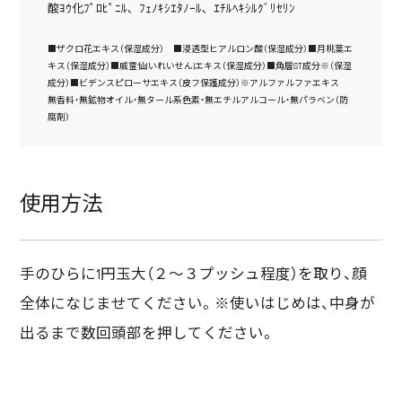
酸ﾖｳ化ﾌﾟﾛﾋﾟﾆﾙ､ ﾌｪﾉｷｼｴﾀﾉｰﾙ､ ｴﾁﾙﾍｷｼﾙｸﾞﾘｾﾘﾝ
■ザクロ花エキス（保湿成分） ■浸透型ヒアルロン酸（保湿成分）■月桃葉エ
キス（保湿成分）■威霊仙(いれいせん)エキス（保湿成分）■角層ST成分※（保湿
成分）■ビデンスピローサエキス（皮フ保護成分）※アルファルファエキス
無香料・無鉱物オイル・無タール系色素・無エチルアルコール・無パラベン（防
腐剤）
使用方法
手のひらに1円玉大（２～３プッシュ程度）を取り、顔
全体になじませてください。※使いはじめは、中身が
出るまで数回頭部を押してください。