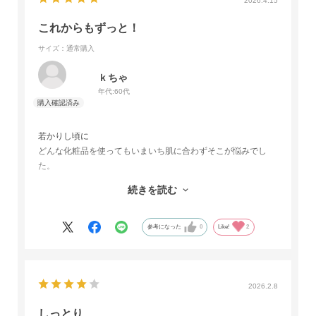
2026.4.15
これからもずっと！
サイズ：通常購入
ｋちゃ
年代:
60代
若かりし頃に
どんな化粧品を使ってもいまいち肌に合わずそこが悩みでし
た。
それが20数年前に義妹を通してナリスに出会い、やっとみつけ
続きを読む
た！という思いでずっと使い続けています。
娘にも勧めて、乳液は特にナリスのを愛用しています。
参考になった
0
Like!
2
2026.2.8
しっとり