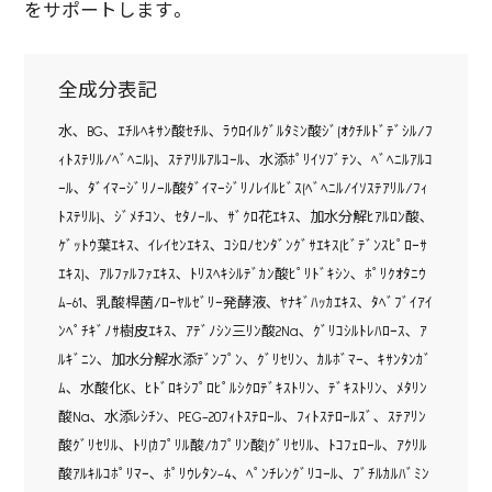
をサポートします。
全成分表記
水､ BG､ ｴﾁﾙﾍｷｻﾝ酸ｾﾁﾙ､ ﾗｳﾛｲﾙｸﾞﾙﾀﾐﾝ酸ｼﾞ(ｵｸﾁﾙﾄﾞﾃﾞｼﾙ/ﾌ
ｨﾄｽﾃﾘﾙ/ﾍﾞﾍﾆﾙ)､ ｽﾃｱﾘﾙｱﾙｺｰﾙ､ 水添ﾎﾟﾘｲｿﾌﾞﾃﾝ､ ﾍﾞﾍﾆﾙｱﾙｺ
ｰﾙ､ ﾀﾞｲﾏｰｼﾞﾘﾉｰﾙ酸ﾀﾞｲﾏｰｼﾞﾘﾉﾚｲﾙﾋﾞｽ(ﾍﾞﾍﾆﾙ/ｲｿｽﾃｱﾘﾙ/ﾌｨ
ﾄｽﾃﾘﾙ)､ ｼﾞﾒﾁｺﾝ､ ｾﾀﾉｰﾙ､ ｻﾞｸﾛ花ｴｷｽ､ 加水分解ﾋｱﾙﾛﾝ酸､
ｹﾞｯﾄｳ葉ｴｷｽ､ ｲﾚｲｾﾝｴｷｽ､ ｺｼﾛﾉｾﾝﾀﾞﾝｸﾞｻｴｷｽ(ﾋﾞﾃﾞﾝｽﾋﾟﾛｰｻ
ｴｷｽ)､ ｱﾙﾌｧﾙﾌｧｴｷｽ､ ﾄﾘｽﾍｷｼﾙﾃﾞｶﾝ酸ﾋﾟﾘﾄﾞｷｼﾝ､ ﾎﾟﾘｸｵﾀﾆｳ
ﾑ-61､ 乳酸桿菌/ﾛｰﾔﾙｾﾞﾘｰ発酵液､ ﾔﾅｷﾞﾊｯｶｴｷｽ､ ﾀﾍﾞﾌﾞｲｱｲ
ﾝﾍﾟﾁｷﾞﾉｻ樹皮ｴｷｽ､ ｱﾃﾞﾉｼﾝ三ﾘﾝ酸2Na､ ｸﾞﾘｺｼﾙﾄﾚﾊﾛｰｽ､ ｱ
ﾙｷﾞﾆﾝ､ 加水分解水添ﾃﾞﾝﾌﾟﾝ､ ｸﾞﾘｾﾘﾝ､ ｶﾙﾎﾞﾏｰ､ ｷｻﾝﾀﾝｶﾞ
ﾑ､ 水酸化K､ ﾋﾄﾞﾛｷｼﾌﾟﾛﾋﾟﾙｼｸﾛﾃﾞｷｽﾄﾘﾝ､ ﾃﾞｷｽﾄﾘﾝ､ ﾒﾀﾘﾝ
酸Na､ 水添ﾚｼﾁﾝ､ PEG-20ﾌｨﾄｽﾃﾛｰﾙ､ ﾌｨﾄｽﾃﾛｰﾙｽﾞ､ ｽﾃｱﾘﾝ
酸ｸﾞﾘｾﾘﾙ､ ﾄﾘ(ｶﾌﾟﾘﾙ酸/ｶﾌﾟﾘﾝ酸)ｸﾞﾘｾﾘﾙ､ ﾄｺﾌｪﾛｰﾙ､ ｱｸﾘﾙ
酸ｱﾙｷﾙｺﾎﾟﾘﾏｰ､ ﾎﾟﾘｳﾚﾀﾝ-4､ ﾍﾟﾝﾁﾚﾝｸﾞﾘｺｰﾙ､ ﾌﾞﾁﾙｶﾙﾊﾞﾐﾝ