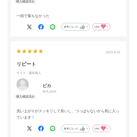
一回で落ちなかった
参考になった
0
Like!
0
2025.8.31
リピート
サイズ：通常購入
ピカ
年代:
30代
洗い上がりがスッキリして良いし、つっぱらないから気に入っ
ています！
参考になった
0
Like!
0