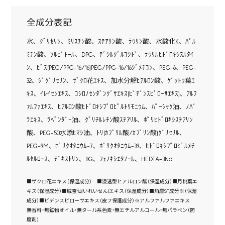
全成分表記
水､ ｸﾞﾘｾﾘﾝ､ ﾐﾘｽﾁﾝ酸､ ｽﾃｱﾘﾝ酸､ ﾗｳﾘﾝ酸､ 水酸化K､ ﾊﾟﾙ
ﾐﾁﾝ酸､ ｿﾙﾋﾞﾄｰﾙ､ DPG､ ﾃﾞｼﾙｸﾞﾙｺｼﾄﾞ､ ﾗｳﾘﾙﾋﾄﾞﾛｷｼｽﾙﾀｲ
ﾝ､ ﾋﾞｽ(PEG/PPG-16/16)PEG/PPG-16/16ｼﾞﾒﾁｺﾝ､ PEG-6､ PEG-
32､ ｼﾞｸﾞﾘｾﾘﾝ､ ｻﾞｸﾛ花ｴｷｽ､ 加水分解ﾋｱﾙﾛﾝ酸､ ｹﾞｯﾄｳ葉ｴ
ｷｽ､ ｲﾚｲｾﾝｴｷｽ､ ｺｼﾛﾉｾﾝﾀﾞﾝｸﾞｻｴｷｽ(ﾋﾞﾃﾞﾝｽﾋﾟﾛｰｻｴｷｽ)､ ｱﾙﾌ
ｧﾙﾌｧｴｷｽ､ ﾋｱﾙﾛﾝ酸ﾋﾄﾞﾛｷｼﾌﾟﾛﾋﾟﾙﾄﾘﾓﾆｳﾑ､ ﾊﾟｰｼｯｸ油､ ﾉﾊﾞ
ﾗｴｷｽ､ ﾗﾍﾞﾝﾀﾞｰ油､ ｸﾞﾘﾁﾙﾚﾁﾝ酸ｽﾃｱﾘﾙ､ ﾎﾟﾘﾋﾄﾞﾛｷｼｽﾃｱﾘﾝ
酸､ PEG-50水添ﾋﾏｼ油､ ﾄﾘ(ｶﾌﾟﾘﾙ酸/ｶﾌﾟﾘﾝ酸)ｸﾞﾘｾﾘﾙ､
PEG-9M､ ﾎﾟﾘｸｵﾀﾆｳﾑ-7､ ﾎﾟﾘｸｵﾀﾆｳﾑ-39､ ﾋﾄﾞﾛｷｼﾌﾟﾛﾋﾟﾙﾒﾁ
ﾙｾﾙﾛｰｽ､ ﾃﾞｷｽﾄﾘﾝ､ BG､ ﾌｪﾉｷｼｴﾀﾉｰﾙ､ HEDTA-3Na
■ザクロ花エキス（保湿成分） ■浸透型ヒアルロン酸（保湿成分）■月桃葉エ
キス（保湿成分）■威霊仙(いれいせん)エキス（保湿成分）■角層ST成分※（保湿
成分）■ビデンスピローサエキス（皮フ保護成分）※アルファルファエキス
無香料・無鉱物オイル・無タール系色素・無エチルアルコール・無パラベン（防
腐剤）