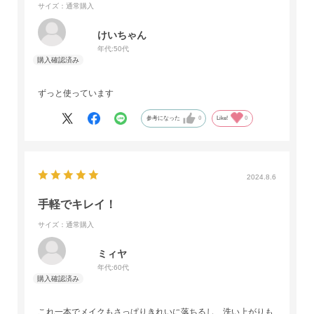
サイズ：通常購入
けいちゃん
年代:
50代
ずっと使っています
参考になった
0
Like!
0
2024.8.6
手軽でキレイ！
サイズ：通常購入
ミィヤ
年代:
60代
これ一本でメイクもさっぱりきれいに落ちるし、洗い上がりも