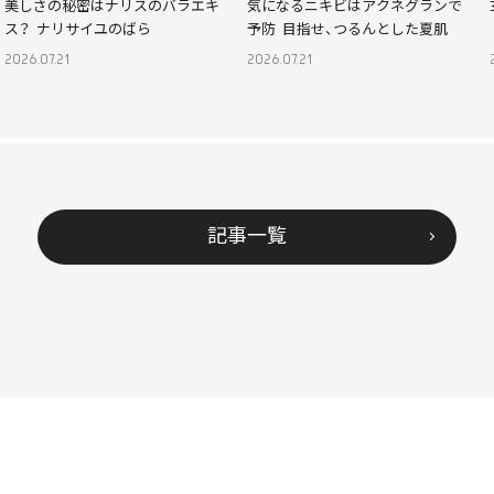
美しさの秘密はナリスのバラエキ
気になるニキビはアクネグランで
ス？ ナリサイユのばら
予防 目指せ、つるんとした夏肌
2026.07.21
2026.07.21
記事一覧