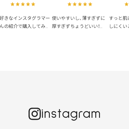
好きなインスタグラマー
使いやすいし、薄すぎずに
すっと肌
んの紹介で購入してみま
厚すぎずちょうどいい！
しにくい
た。
もうこのコットンしか使え
美容成分
って大正解◎！！
ない！！
保湿や美
立ち、香り、洗い上がり全
ケバケバすることも一切な
高の日焼
が好みです！
くしっかり優しく拭き取れ
より超乾燥肌の主人がお
るのでおすすめです
呂上がり後のカサつきや
みが以前より気にならな
なったように思います！
リスさんのボディソープ
変えてから私も主人も肌
instagram
子がすごく良いです！
家と義実家にもプレゼン