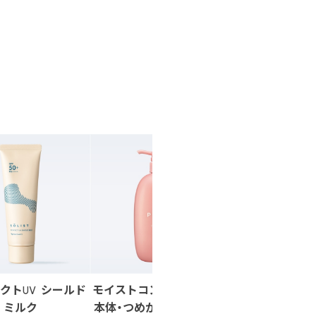
クトUV シールド
モイストコンディショナー
スタイリングフ
ミルク
本体・つめかえ 定期便10～
イブロウペンシ