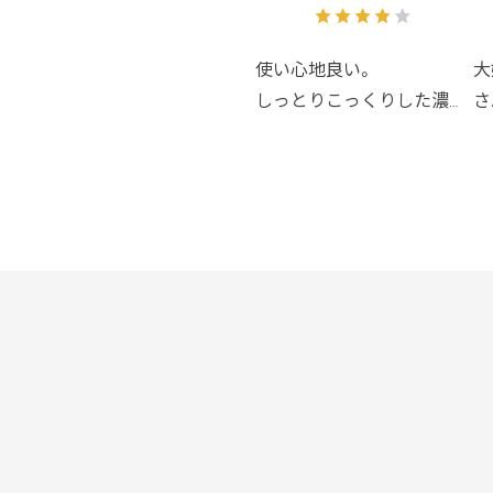
使い心地良い。
大
しっとりこっくりした濃密
さ
なリップスティック。
し
保湿力結構高い！
買
口紅の下に塗っても良さそ
泡
う！
て
何
風
痒
く
ナ
に
調
実