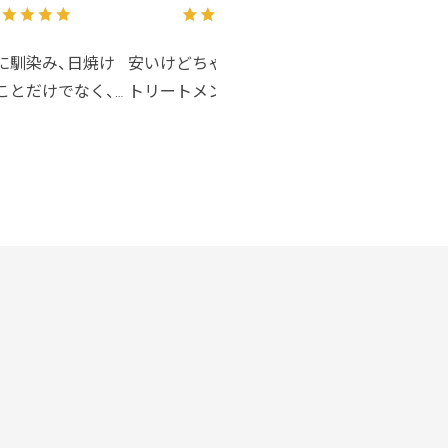
30％オフ【2ヵ月ごと】
ル 02
に馴染み、日焼け
安いけどちゃんとしっかり
書きやすく、明
ことだけでなく、
トリートメントされてる感
い色です。
が入っているので
じがあります。
擦ったりすると
肌ケアもできる最
で、もう少し取
け止めです♪
てくれたらいい
ます。