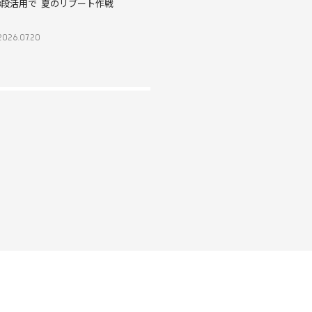
3段活用で 夏のリブート作戦
警告！この沼は深い 美容液の顔を
したクレンジング
2026.07.20
2026.07.08
2