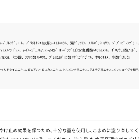
ﾘｺｰﾙ､ ﾊﾟﾗﾒﾄｷｼｹｲ皮酸2-ｴﾁﾙﾍｷｼﾙ､ 濃ｸﾞﾘｾﾘﾝ､ ﾒﾁﾙﾎﾟﾘｼﾛｷｻﾝ､ ｼﾞﾌﾟﾛﾋﾟﾚﾝｸﾞﾘｺｰﾙ､ ｿﾙﾋ
ｨﾄｽﾌｨﾝｺﾞｼﾝ､ 2-〔4-(ｼﾞｴﾁﾙｱﾐﾉ)-2-ﾋﾄﾞﾛｷｼﾍﾞﾝｿﾞｲﾙ〕安息香酸ﾍｷｼﾙｴｽﾃﾙ､ ﾎﾟﾘｱｸﾘﾙ酸ｱﾐﾄ
ﾃﾙ(7E.O.)、 ｸｴﾝ酸､ ﾒﾀﾘﾝ酸ﾅﾄﾘｳﾑ､ ﾌﾞﾁﾙｶﾙﾊﾞﾐﾝ酸ﾖｳ化ﾌﾟﾛﾋﾟﾆﾙ､ ｵｳﾚﾝｴｷｽ､ 水酸化ｶﾘｳﾑ
ワイルドタイムエキス、ピュアハイビスカスエキス、トルメンチラエキス、アルテア根エキス、メマツヨイグサ種子
やけ止め効果を保つため、十分な量を使用し、こまめに塗り直してく