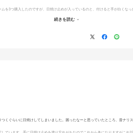
ームを3つ購入したのですが、日焼け止めが入っているのと、付けると手が白くなっ
続きを読む
りつくぐらいに日焼けしてしまいました。困ったなーと思っていたところ、昔ナリ
宝しています。手に日焼け止めを塗り忘れがちなのでこれから冬になりますがこれ