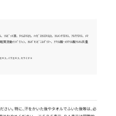
ﾞｯﾄ液､ ﾀｲﾑｴｷｽ(1)､ ﾊｲﾋﾞｽｶｽｴｷｽ(2)､ ﾄﾙﾒﾝﾁﾗｴｷｽ､ ｱﾙﾃｱｴｷｽ､ ﾒﾏ
ﾞ､ 軽質流動ｲｿﾊﾟﾗﾌｨﾝ､ ｶﾙﾎﾞｷｼﾋﾞﾆﾙﾎﾟﾘﾏｰ､ ｱｸﾘﾙ酸･ﾒﾀｸﾘﾙ酸ｱﾙｷﾙ共重
エキス、バラエキス、セラミド＊
ださい。特に、汗をかいた後やタオルでふいた後等は、必