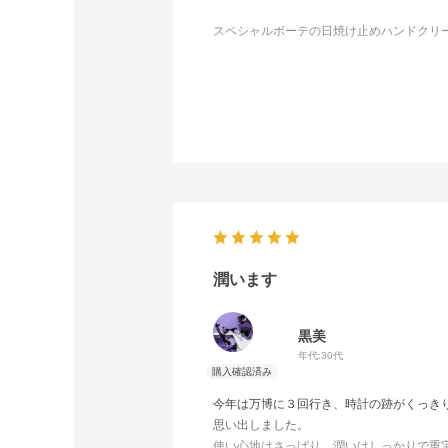
スペシャルボーテの日焼け止めハンドクリ
ちばん気に入りました。
毎日ちょこちょこつけ直してます。
ずっと愛用したいです。
潤います
黒美
年代:
30代
今年は万博に３回行き、時計の跡がくっき
思い出しました。
使い心地はさっぱり、潤いはしっかりで重