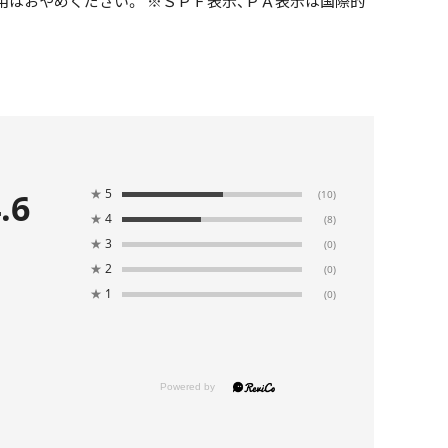
用はおやめください。 ※ＳＰＦ表示、ＰＡ表示は国際的
.6
★
5
(10)
★
4
(8)
★
3
(0)
★
2
(0)
★
1
(0)