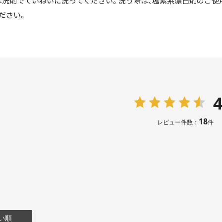
は洗剤でていねいに洗ってください。洗う際は、塩素系漂白剤のご使
ださい。
4
18
レビュー件数：
件
い順