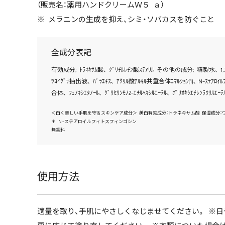
（販売名：薬用ハンドクリームＷ５ ａ）
※ メラニンの生成を抑え、シミ・ソバカスを防ぐこと
全成分表記
有効成分; ﾄﾗﾈｷｻﾑ酸､ ｸﾞﾘﾁﾙﾚﾁﾝ酸ｽﾃｱﾘﾙ その他の成分; 精製水､ 1,3-ﾌﾞﾁﾚﾝｸﾞ
ﾂﾖｲｸﾞｻ抽出液､ ﾊﾞﾗｴｷｽ､ ｱｸﾘﾙ酸ｱﾙｷﾙ共重合体ｴﾏﾙｼｮﾝ(1)､ N-ｽﾃｱﾛｲﾙﾌ
合体､ ﾌｪﾉｷｼｴﾀﾉｰﾙ､ ｸﾞﾘｾﾘﾝﾓﾉ2-ｴﾁﾙﾍｷｼﾙｴｰﾃﾙ､ ﾎﾟﾘｵｷｼｴﾁﾚﾝﾗｳﾘﾙｴｰ
＜白く美しい手肌を守るスキンケア成分＞ 美白有効成分：トラネキサム酸 保湿成分：
＊ Ｎ-ステアロイルフィトスフィンゴシン
無香料
使用方法
適量を取り、手肌にやさしくなじませてください。 ※日