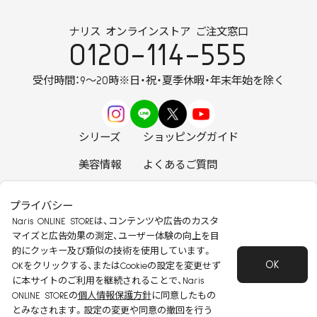
ナリス オンラインストア ご注文窓口
0120-114-555
受付時間：9～20時
※日・祝・夏季休暇・年末年始を除く
シリーズ
ショッピングガイド
美容情報
よくあるご質問
お知らせ
お問い合わせ
プライバシー
Naris ONLINE STOREは、コンテンツや広告のカスタ
マイズと広告効果の測定、ユーザー体験の向上を目
的にクッキー及び類似の技術を使用しています。
OK
安心して安全にご使用いただくために
OKをクリックする、またはCookieの設定を変更せず
に本サイトのご利用を継続されることで、Naris
特定商取引法に基づく表記
会社概要
ONLINE STOREの
個人情報保護方針
に同意したもの
個人情報保護方針
会員規約
とみなされます。設定の変更や同意の撤回を行う