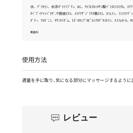
水､ ｸﾞﾘｾﾘﾝ､ 水添ﾎﾟﾘｲｿﾌﾞﾃﾝ､ BG､ ﾃﾄﾗｴﾁﾙﾍｷｻﾝ酸ﾍﾟﾝﾀｴﾘｽﾘﾁﾙ､ ｽｸ
ﾀﾍﾞﾌﾞｲｱｲﾝﾍﾟﾁｷﾞﾉｻ樹皮ｴｷｽ､ ﾒﾘｱｱｻﾞｼﾞﾗｸﾀ葉ｴｷｽ､ ｶﾌｪｲﾝ､ ﾗﾐﾅﾘｱﾃﾞ
ﾎﾞﾏｰ､ ｱﾙｷﾞﾆﾝ､ ｷｻﾝﾀﾝｶﾞﾑ､ ﾋﾄﾞﾛｷｼﾌﾟﾛﾋﾟﾙｼｸﾛﾃﾞｷｽﾄﾘﾝ､ ﾄｺﾌｪﾛｰﾙ､ 
無香料
使用方法
適量を手に取り、気になる部分にマッサージするように
レビュー