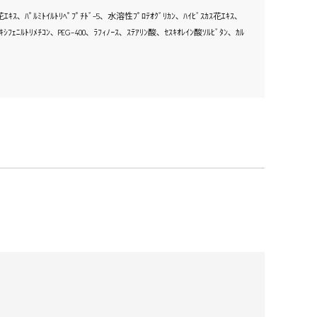
花ｴｷｽ､ ﾊﾟﾙﾐﾄｲﾙﾄﾘﾍﾟﾌﾟﾁﾄﾞ-5､ 水溶性ﾌﾟﾛﾃｵｸﾞﾘｶﾝ､ ﾊｲﾋﾞｽｶｽ花ｴｷｽ､
ﾌｪﾆﾙﾄﾘﾒﾁｺﾝ､ PEG-400､ ﾗﾌｨﾉｰｽ､ ｽﾃｱﾘﾝ酸､ ｾｽｷｵﾚｲﾝ酸ｿﾙﾋﾞﾀﾝ､ ｶﾙ