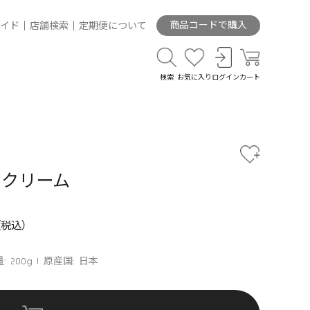
商品コードで購入
イド
店舗検索
定期便について
検索
お気に入り
ログイン
カート
トクリーム
: 200g
原産国: 日本