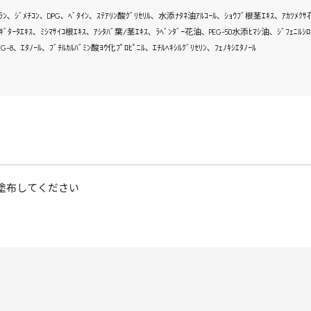
ﾜﾗﾝ､ ｼﾞﾒﾁｺﾝ､ DPG､ ﾍﾞﾀｲﾝ､ ｽﾃｱﾘﾝ酸ｸﾞﾘｾﾘﾙ､ 水添ﾅﾀﾈ油ｱﾙｺｰﾙ､ ｼｮｳﾌﾞ根茎ｴｷｽ､ ｱｶﾂﾒｸｻ
ｨｷﾞﾀｰﾀｴｷｽ､ ﾐｼﾏｻｲｺ根ｴｷｽ､ ｱｼﾀﾊﾞ葉/茎ｴｷｽ､ ﾗﾍﾞﾝﾀﾞｰ花油､ PEG-50水添ﾋﾏｼ油､ ｼﾞﾌｪﾆﾙｼﾛｷｼ
PEG-8､ ｴﾀﾉｰﾙ､ ﾌﾞﾁﾙｶﾙﾊﾞﾐﾝ酸ﾖｳ化ﾌﾟﾛﾋﾟﾆﾙ､ ｴﾁﾙﾍｷｼﾙｸﾞﾘｾﾘﾝ､ ﾌｪﾉｷｼｴﾀﾉｰﾙ
塗布してください