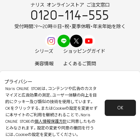
ナリス オンラインストア ご注文窓口
0120-114-555
受付時間：9～20時
※日・祝・夏季休暇・年末年始を除く
シリーズ
ショッピングガイド
美容情報
よくあるご質問
お知らせ
お問い合わせ
プライバシー
Naris ONLINE STOREは、コンテンツや広告のカスタ
マイズと広告効果の測定、ユーザー体験の向上を目
的にクッキー及び類似の技術を使用しています。
OK
安心して安全にご使用いただくために
OKをクリックする、またはCookieの設定を変更せず
に本サイトのご利用を継続されることで、Naris
特定商取引法に基づく表記
会社概要
ONLINE STOREの
個人情報保護方針
に同意したもの
個人情報保護方針
会員規約
とみなされます。設定の変更や同意の撤回を行う
Copyright 2022 Naris Cosmetics CO.,Ltd
には、Cookieの設定を変更してください。