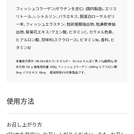
フィッシュコラーゲン(ゼラチンを含む) (国内製造)、エリス
リトール、L-シトルリン、バラエキス、脱蛋白ローヤルゼリ
ー末、フィッシュエラスチン、鮭卵巣膜抽出物、鮭鼻軟骨抽
出物、紫菊花エキス/クエン酸、ビタミンC、カラメル色素、
ヒアルロン酸、甘味料(スクラロース)、ビタミンB6、香料、ビ
タミンB2
栄養成分表示 (1本:20mL当たり) エネルギー 30.3 kcal たんぱく質 6.73g脂質0g 炭
水化物 0.85 g 食塩相当量 0.008g フィッシュコラーゲン 6,000mg ヒアルロン酸
10mg バラエキス 100mg 軽減税率8％対象製品です。
使用方法
お召し上がり方