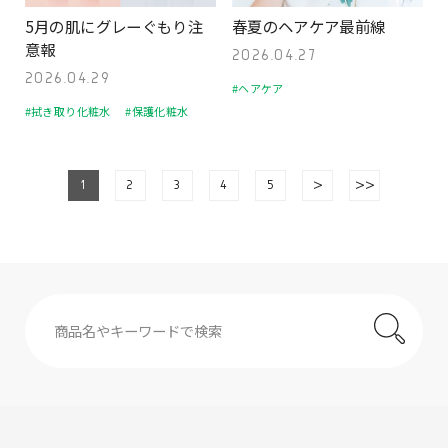
5月の肌にグレーぐもり注
春夏のヘアケア最前線
意報
2026.04.27
2026.04.29
#ヘアケア
#拭き取り化粧水
#保護化粧水
1
2
3
4
5
>
>>