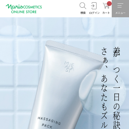
検索
ログイン
カート
メニュー
さぁ、あなたもズルい肌へ
差がつく一日の秘訣は朝の三分