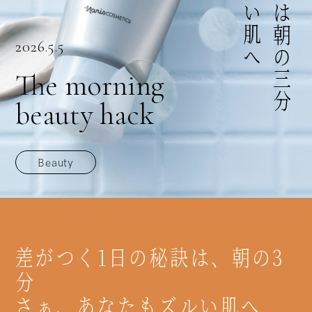
2026.5.5
The morning
beauty hack
Beauty
差がつく1日の秘訣は、朝の3
分
さぁ、あなたもズルい肌へ