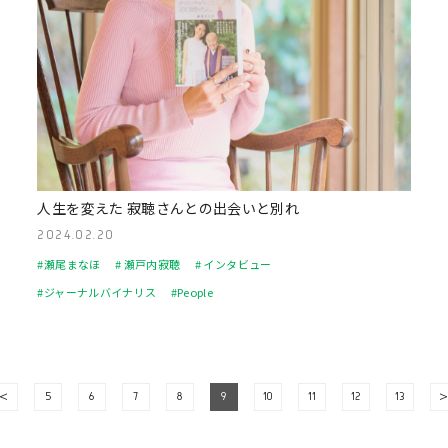
人生を変えた 寂聴さんとの出会いと別れ
2024.02.20
#瀬尾まなほ
# 瀬戸内寂聴
# インタビュー
#ジャーナルバイナリス
#People
<
5
6
7
8
9
10
11
12
13