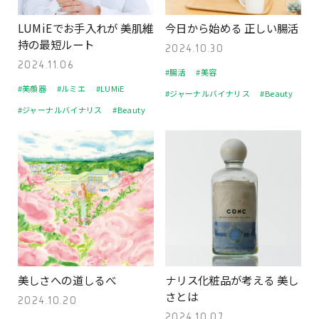
LUMiEでお手入れが 美肌維
今日から始める 正しい腸活
持の最短ルート
2024.10.30
2024.11.06
#腸活
#美容
#美顔器
#ルミエ
#LUMiE
#ジャーナルバイナリス
#Beauty
#ジャーナルバイナリス
#Beauty
美しさへの道しるべ
ナリス化粧品が考える 美し
さとは
2024.10.20
2024.10.07