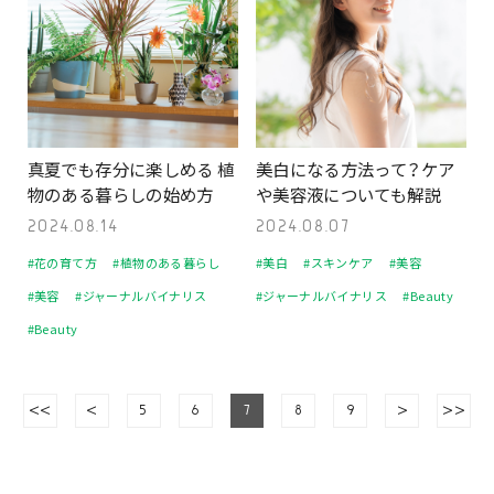
真夏でも存分に楽しめる 植
美白になる方法って？ケア
物のある暮らしの始め方
や美容液についても解説
2024.08.14
2024.08.07
#花の育て方
#植物のある暮らし
#美白
#スキンケア
#美容
#美容
#ジャーナルバイナリス
#ジャーナルバイナリス
#Beauty
#Beauty
<<
<
5
6
7
8
9
>
>>