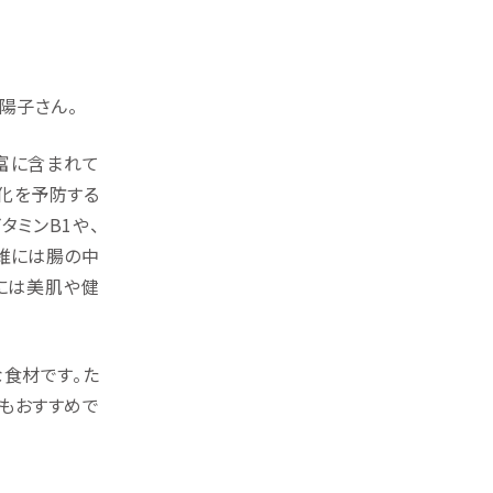
陽子さん。
富に含まれて
老化を予防する
タミンB1や、
繊維には腸の中
には美肌や健
食材です。た
にもおすすめで