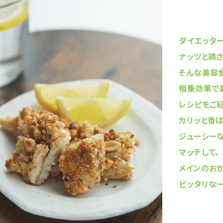
ダイエッタ
ナッツと鶏さ
そんな美容
相乗効果で
レシピをご紹
カリッと香
ジューシー
マッチして、
メインのお
ピッタリな一