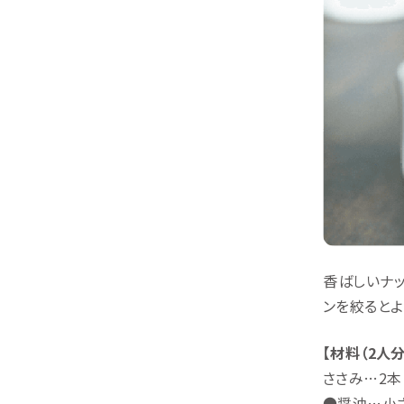
香ばしいナ
ンを絞るとよ
【材料（2人分
ささみ…2本
●醤油…小