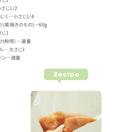
さじ1/2
にく…小さじ1/4
ツ(素焼きのもの)…60g
さじ1
薄力粉用）…適量
ル…大さじ3
モン…適量