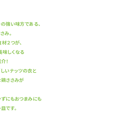
ーの強い味方である、
さみ。
食材２つが、
美味しくなる
介！
ばしいナッツの衣と
な鶏ささみが
かずにもおつまみにも
皿です。