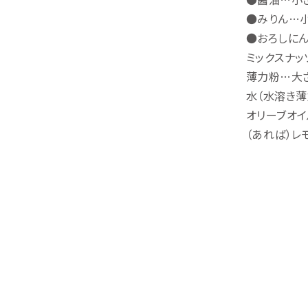
●みりん…小
●おろしにん
ミックスナッ
薄力粉…大
水（水溶き
オリーブオイ
（あれば）レ