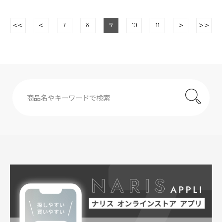
<<
<
7
8
9
10
11
>
>>