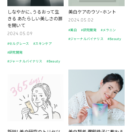
しなやかに、うるおって生
美白ケアのウソ・ホント
きる あたらしい美しさの扉
2024.05.02
を開いて
#美白
#研究開発
#メラニン
2024.05.09
#ジャーナルバイナリス
#Beauty
#セルグレース
#スキンケア
#研究開発
#ジャーナルバイナリス
#Beauty
新説！ 美白研究のトリセツ
美白賢者 鵜飼恭子に教わる