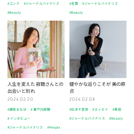
#コンク
#ジャーナルバイナリス
#言葉
#ジャーナルバイナリス
#Beauty
#Beauty
人生を変えた 寂聴さんとの
健やかな巡りこそが 美の原
出会いと別れ
点
2024.02.20
2024.02.08
#瀬尾まなほ
# 瀬戸内寂聴
#松本千登世
#エッセイ
#美容
# インタビュー
#ジャーナルバイナリス
#Beauty
#ジャーナルバイナリス
#People