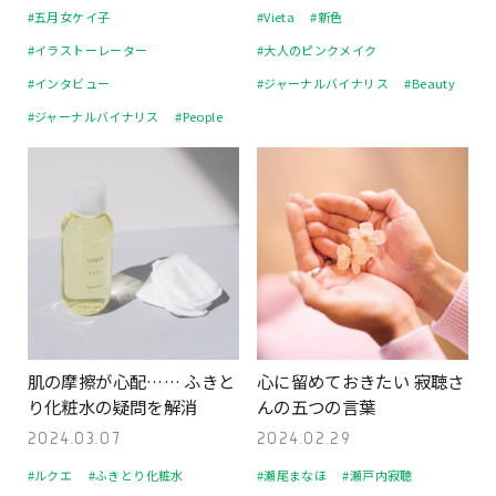
#五月女ケイ子
#Vieta
#新色
#イラストーレーター
#大人のピンクメイク
#インタビュー
#ジャーナルバイナリス
#Beauty
#ジャーナルバイナリス
#People
肌の摩擦が心配…… ふきと
心に留めておきたい 寂聴さ
り化粧水の疑問を解消
んの五つの言葉
2024.03.07
2024.02.29
#ルクエ
#ふきとり化粧水
#瀬尾まなほ
#瀬戸内寂聴