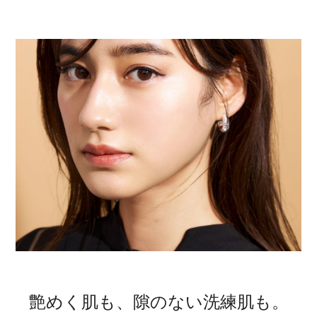
艶めく肌も、
隙のない洗練肌も。