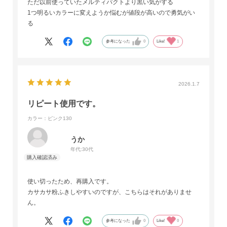
ただ以前使っていたメルティパクトより黒い気がする
1つ明るいカラーに変えようか悩むが値段が高いので勇気がい
る
参考になった
0
Like!
1
2026.1.7
リピート使用です。
カラー：ピンク130
うか
年代:
30代
使い切ったため、再購入です。
カサカサ粉ふきしやすいのですが、こちらはそれがありませ
ん。
参考になった
0
Like!
0