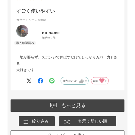
すごく使いやすい
カラー：ベージュ550
no name
年代:
50代
下地が要らず、スポンジで伸ばすだけでしっかりカバー力もあ
る
大好きです
参考になった
0
Like!
0
もっと見る
絞り込み
表示：新しい順