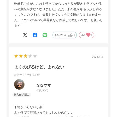
乾燥肌ですが、これを使ってからしっとりが続きトラブルや肌
への負担が少なくなりました。ただ、肌の色味をもう少し明る
くしたいのですが、失敗したくなく今の530から抜け出せませ
ん。イエベ•ブルベで早見表など作成して欲しいです。お願いし
ます！
参考になった
0
Like!
0
2026.4.4
よくのびるけど、よれない
カラー：ベージュ530
ななママ
年代:
50代
下地がいらないし楽
よく伸びて時間たってもよれないのがいい