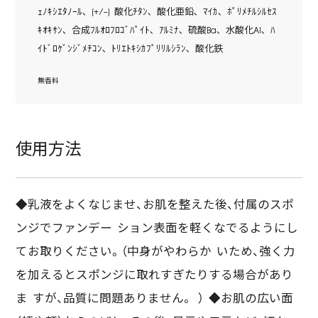
ｪﾉｷｼｴﾀﾉｰﾙ､ (+/-) 酸化ﾁﾀﾝ､ 酸化亜鉛､ ﾏｲｶ､ ﾎﾟﾘﾒﾁﾙｼﾙｾｽ
ｷｵｷｻﾝ､ 合成ﾌﾙｵﾛﾌﾛｺﾞﾊﾟｲﾄ､ ｱﾙﾐﾅ､ 硫酸Ba､ 水酸化Al､ ﾊ
ｲﾄﾞﾛｹﾞﾝｼﾞﾒﾁｺﾝ､ ﾄﾘｴﾄｷｼｶﾌﾟﾘﾘﾙｼﾗﾝ､ 酸化鉄
無香料
使用方法
◆乳液をよくなじませ、お肌を整えた後、付属のスポ
ンジでファンデー ション表面を軽くなでるようにし
てお取りください。（中身がやわらか いため、強く力
を加えるとスポンジに取れすぎたりする場合があり
ま すが、品質に問題ありません。 ） ◆お肌の広い面