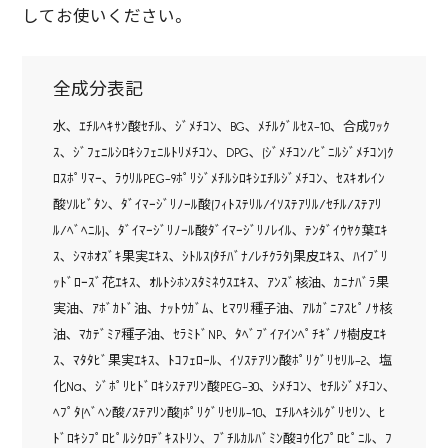
してお使いください。
全成分表記
水､ ｴﾁﾙﾍｷｻﾝ酸ｾﾁﾙ､ ｼﾞﾒﾁｺﾝ､ BG､ ﾒﾁﾙｸﾞﾙｾｽ-10､ 合成ﾜｯｸ
ｽ､ ｼﾞﾌｪﾆﾙｼﾛｷｼﾌｪﾆﾙﾄﾘﾒﾁｺﾝ､ DPG､ (ｼﾞﾒﾁｺﾝ/ﾋﾞﾆﾙｼﾞﾒﾁｺﾝ)ｸ
ﾛｽﾎﾟﾘﾏｰ､ ﾗｳﾘﾙPEG-9ﾎﾟﾘｼﾞﾒﾁﾙｼﾛｷｼｴﾁﾙｼﾞﾒﾁｺﾝ､ ｾｽｷｵﾚｲﾝ
酸ｿﾙﾋﾞﾀﾝ､ ﾀﾞｲﾏｰｼﾞﾘﾉｰﾙ酸(ﾌｨﾄｽﾃﾘﾙ/ｲｿｽﾃｱﾘﾙ/ｾﾁﾙ/ｽﾃｱﾘ
ﾙ/ﾍﾞﾍﾆﾙ)､ ﾀﾞｲﾏｰｼﾞﾘﾉｰﾙ酸ﾀﾞｲﾏｰｼﾞﾘﾉﾚｲﾙ､ ﾃﾝﾀﾞｲｳﾔｸ葉ｴｷ
ｽ､ ｼﾏﾎｵｽﾞｷ果実ｴｷｽ､ ｼﾄﾙｽ(ﾀﾁﾊﾞﾅ/ﾚﾁｸﾗﾀ)果皮ｴｷｽ､ ﾊｲﾌﾞﾘ
ｯﾄﾞﾛｰｽﾞ花ｴｷｽ､ ｵﾙﾄｼﾎﾝｽﾀﾐﾈｳｽｴｷｽ､ ｱﾝｽﾞ核油､ ｶﾆﾅﾊﾞﾗ果
実油､ ｱﾎﾞｶﾄﾞ油､ ﾅｯﾄｳｶﾞﾑ､ ﾋﾏﾜﾘ種子油､ ｱﾙｶﾞﾆｱｽﾋﾟﾉｻ核
油､ ﾏｶﾃﾞﾐｱ種子油､ ｾﾗﾐﾄﾞNP､ ﾀﾍﾞﾌﾞｲｱｲﾝﾍﾟﾁｷﾞﾉｻ樹皮ｴｷ
ｽ､ ﾏﾀﾀﾋﾞ果実ｴｷｽ､ ﾄｺﾌｪﾛｰﾙ､ ｲｿｽﾃｱﾘﾝ酸ﾎﾟﾘｸﾞﾘｾﾘﾙ-2､ 塩
化Na､ ｼﾞﾎﾟﾘﾋﾄﾞﾛｷｼｽﾃｱﾘﾝ酸PEG-30､ ｼﾒﾁｺﾝ､ ｾﾁﾙｼﾞﾒﾁｺﾝ､
ﾍﾌﾟﾀ(ﾍﾞﾍﾝ酸/ｽﾃｱﾘﾝ酸)ﾎﾟﾘｸﾞﾘｾﾘﾙ-10､ ｴﾁﾙﾍｷｼﾙｸﾞﾘｾﾘﾝ､ ﾋ
ﾄﾞﾛｷｼﾌﾟﾛﾋﾟﾙｼｸﾛﾃﾞｷｽﾄﾘﾝ､ ﾌﾞﾁﾙｶﾙﾊﾞﾐﾝ酸ﾖｳ化ﾌﾟﾛﾋﾟﾆﾙ､ ﾌ