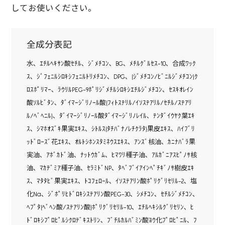
してお使いください。
全成分表記
水､ ｴﾁﾙﾍｷｻﾝ酸ｾﾁﾙ､ ｼﾞﾒﾁｺﾝ､ BG､ ﾒﾁﾙｸﾞﾙｾｽ-10､ 合成ﾜｯｸ
ｽ､ ｼﾞﾌｪﾆﾙｼﾛｷｼﾌｪﾆﾙﾄﾘﾒﾁｺﾝ､ DPG､ (ｼﾞﾒﾁｺﾝ/ﾋﾞﾆﾙｼﾞﾒﾁｺﾝ)ｸ
ﾛｽﾎﾟﾘﾏｰ､ ﾗｳﾘﾙPEG-9ﾎﾟﾘｼﾞﾒﾁﾙｼﾛｷｼｴﾁﾙｼﾞﾒﾁｺﾝ､ ｾｽｷｵﾚｲﾝ
酸ｿﾙﾋﾞﾀﾝ､ ﾀﾞｲﾏｰｼﾞﾘﾉｰﾙ酸(ﾌｨﾄｽﾃﾘﾙ/ｲｿｽﾃｱﾘﾙ/ｾﾁﾙ/ｽﾃｱﾘ
ﾙ/ﾍﾞﾍﾆﾙ)､ ﾀﾞｲﾏｰｼﾞﾘﾉｰﾙ酸ﾀﾞｲﾏｰｼﾞﾘﾉﾚｲﾙ､ ﾃﾝﾀﾞｲｳﾔｸ葉ｴｷ
ｽ､ ｼﾏﾎｵｽﾞｷ果実ｴｷｽ､ ｼﾄﾙｽ(ﾀﾁﾊﾞﾅ/ﾚﾁｸﾗﾀ)果皮ｴｷｽ､ ﾊｲﾌﾞﾘ
ｯﾄﾞﾛｰｽﾞ花ｴｷｽ､ ｵﾙﾄｼﾎﾝｽﾀﾐﾈｳｽｴｷｽ､ ｱﾝｽﾞ核油､ ｶﾆﾅﾊﾞﾗ果
実油､ ｱﾎﾞｶﾄﾞ油､ ﾅｯﾄｳｶﾞﾑ､ ﾋﾏﾜﾘ種子油､ ｱﾙｶﾞﾆｱｽﾋﾟﾉｻ核
油､ ﾏｶﾃﾞﾐｱ種子油､ ｾﾗﾐﾄﾞNP､ ﾀﾍﾞﾌﾞｲｱｲﾝﾍﾟﾁｷﾞﾉｻ樹皮ｴｷ
ｽ､ ﾏﾀﾀﾋﾞ果実ｴｷｽ､ ﾄｺﾌｪﾛｰﾙ､ ｲｿｽﾃｱﾘﾝ酸ﾎﾟﾘｸﾞﾘｾﾘﾙ-2､ 塩
化Na､ ｼﾞﾎﾟﾘﾋﾄﾞﾛｷｼｽﾃｱﾘﾝ酸PEG-30､ ｼﾒﾁｺﾝ､ ｾﾁﾙｼﾞﾒﾁｺﾝ､
ﾍﾌﾟﾀ(ﾍﾞﾍﾝ酸/ｽﾃｱﾘﾝ酸)ﾎﾟﾘｸﾞﾘｾﾘﾙ-10､ ｴﾁﾙﾍｷｼﾙｸﾞﾘｾﾘﾝ､ ﾋ
ﾄﾞﾛｷｼﾌﾟﾛﾋﾟﾙｼｸﾛﾃﾞｷｽﾄﾘﾝ､ ﾌﾞﾁﾙｶﾙﾊﾞﾐﾝ酸ﾖｳ化ﾌﾟﾛﾋﾟﾆﾙ､ ﾌ