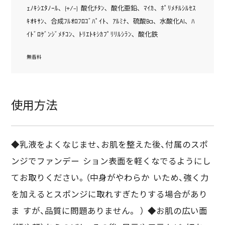
ｪﾉｷｼｴﾀﾉｰﾙ､ (+/-) 酸化ﾁﾀﾝ､ 酸化亜鉛､ ﾏｲｶ､ ﾎﾟﾘﾒﾁﾙｼﾙｾｽ
ｷｵｷｻﾝ､ 合成ﾌﾙｵﾛﾌﾛｺﾞﾊﾟｲﾄ､ ｱﾙﾐﾅ､ 硫酸Ba､ 水酸化Al､ ﾊ
ｲﾄﾞﾛｹﾞﾝｼﾞﾒﾁｺﾝ､ ﾄﾘｴﾄｷｼｶﾌﾟﾘﾘﾙｼﾗﾝ､ 酸化鉄
無香料
使用方法
◆乳液をよくなじませ、お肌を整えた後、付属のスポ
ンジでファンデー ション表面を軽くなでるようにし
てお取りください。（中身がやわらか いため、強く力
を加えるとスポンジに取れすぎたりする場合があり
ま すが、品質に問題ありません。 ） ◆お肌の広い面