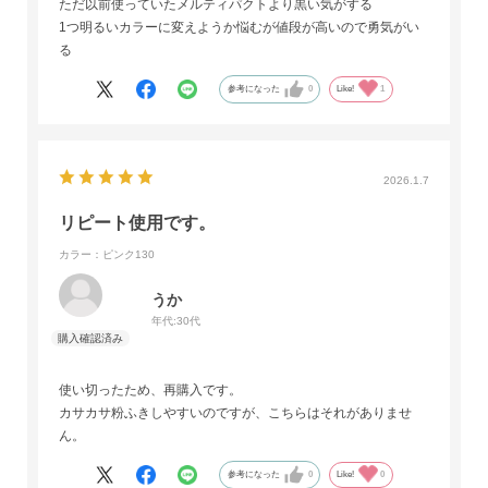
ただ以前使っていたメルティパクトより黒い気がする
1つ明るいカラーに変えようか悩むが値段が高いので勇気がい
る
参考になった
0
Like!
1
2026.1.7
リピート使用です。
カラー：ピンク130
うか
年代:
30代
使い切ったため、再購入です。
カサカサ粉ふきしやすいのですが、こちらはそれがありませ
ん。
参考になった
0
Like!
0