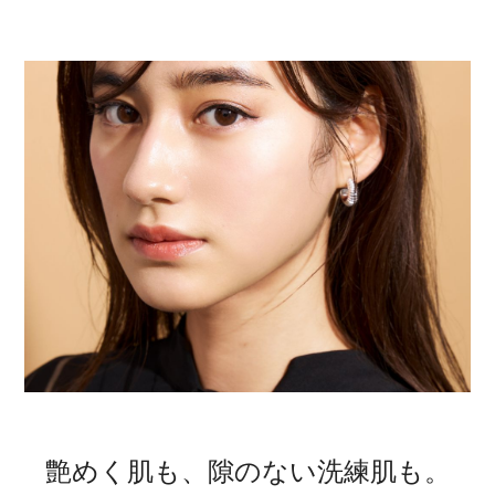
艶めく肌も、
隙のない洗練肌も。