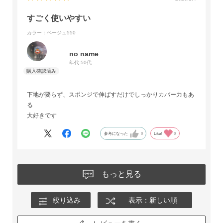
すごく使いやすい
カラー：ベージュ550
no name
年代:
50代
下地が要らず、スポンジで伸ばすだけでしっかりカバー力もあ
る
大好きです
参考になった
0
Like!
0
もっと見る
絞り込み
表示：新しい順