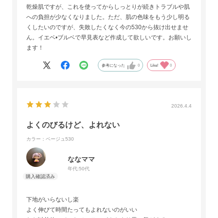
乾燥肌ですが、これを使ってからしっとりが続きトラブルや肌
への負担が少なくなりました。ただ、肌の色味をもう少し明る
くしたいのですが、失敗したくなく今の530から抜け出せませ
ん。イエベ•ブルベで早見表など作成して欲しいです。お願いし
ます！
参考になった
0
Like!
0
2026.4.4
よくのびるけど、よれない
カラー：ベージュ530
ななママ
年代:
50代
下地がいらないし楽
よく伸びて時間たってもよれないのがいい