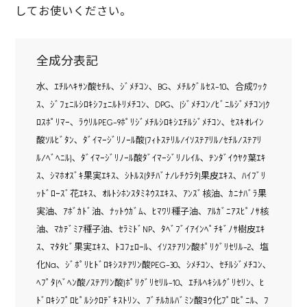
してお使いください。
全成分表記
水､ ｴﾁﾙﾍｷｻﾝ酸ｾﾁﾙ､ ｼﾞﾒﾁｺﾝ､ BG､ ﾒﾁﾙｸﾞﾙｾｽ-10､ 合成ﾜｯｸ
ｽ､ ｼﾞﾌｪﾆﾙｼﾛｷｼﾌｪﾆﾙﾄﾘﾒﾁｺﾝ､ DPG､ (ｼﾞﾒﾁｺﾝ/ﾋﾞﾆﾙｼﾞﾒﾁｺﾝ)ｸ
ﾛｽﾎﾟﾘﾏｰ､ ﾗｳﾘﾙPEG-9ﾎﾟﾘｼﾞﾒﾁﾙｼﾛｷｼｴﾁﾙｼﾞﾒﾁｺﾝ､ ｾｽｷｵﾚｲﾝ
酸ｿﾙﾋﾞﾀﾝ､ ﾀﾞｲﾏｰｼﾞﾘﾉｰﾙ酸(ﾌｨﾄｽﾃﾘﾙ/ｲｿｽﾃｱﾘﾙ/ｾﾁﾙ/ｽﾃｱﾘ
ﾙ/ﾍﾞﾍﾆﾙ)､ ﾀﾞｲﾏｰｼﾞﾘﾉｰﾙ酸ﾀﾞｲﾏｰｼﾞﾘﾉﾚｲﾙ､ ﾃﾝﾀﾞｲｳﾔｸ葉ｴｷ
ｽ､ ｼﾏﾎｵｽﾞｷ果実ｴｷｽ､ ｼﾄﾙｽ(ﾀﾁﾊﾞﾅ/ﾚﾁｸﾗﾀ)果皮ｴｷｽ､ ﾊｲﾌﾞﾘ
ｯﾄﾞﾛｰｽﾞ花ｴｷｽ､ ｵﾙﾄｼﾎﾝｽﾀﾐﾈｳｽｴｷｽ､ ｱﾝｽﾞ核油､ ｶﾆﾅﾊﾞﾗ果
実油､ ｱﾎﾞｶﾄﾞ油､ ﾅｯﾄｳｶﾞﾑ､ ﾋﾏﾜﾘ種子油､ ｱﾙｶﾞﾆｱｽﾋﾟﾉｻ核
油､ ﾏｶﾃﾞﾐｱ種子油､ ｾﾗﾐﾄﾞNP､ ﾀﾍﾞﾌﾞｲｱｲﾝﾍﾟﾁｷﾞﾉｻ樹皮ｴｷ
ｽ､ ﾏﾀﾀﾋﾞ果実ｴｷｽ､ ﾄｺﾌｪﾛｰﾙ､ ｲｿｽﾃｱﾘﾝ酸ﾎﾟﾘｸﾞﾘｾﾘﾙ-2､ 塩
化Na､ ｼﾞﾎﾟﾘﾋﾄﾞﾛｷｼｽﾃｱﾘﾝ酸PEG-30､ ｼﾒﾁｺﾝ､ ｾﾁﾙｼﾞﾒﾁｺﾝ､
ﾍﾌﾟﾀ(ﾍﾞﾍﾝ酸/ｽﾃｱﾘﾝ酸)ﾎﾟﾘｸﾞﾘｾﾘﾙ-10､ ｴﾁﾙﾍｷｼﾙｸﾞﾘｾﾘﾝ､ ﾋ
ﾄﾞﾛｷｼﾌﾟﾛﾋﾟﾙｼｸﾛﾃﾞｷｽﾄﾘﾝ､ ﾌﾞﾁﾙｶﾙﾊﾞﾐﾝ酸ﾖｳ化ﾌﾟﾛﾋﾟﾆﾙ､ ﾌ