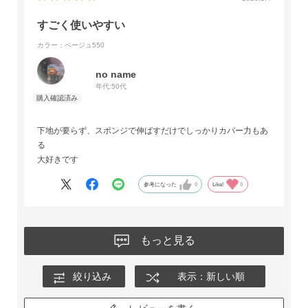
すごく使いやすい
カラー：ベージュ550
no name
年代:
50代
下地が要らず、スポンジで伸ばすだけでしっかりカバー力もあ
る
大好きです
参考になった
0
Like!
0
もっと見る
絞り込み
表示：新しい順