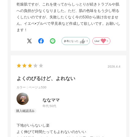
乾燥肌ですが、これを使ってからしっとりが続きトラブルや肌
への負担が少なくなりました。ただ、肌の色味をもう少し明る
くしたいのですが、失敗したくなく今の530から抜け出せませ
ん。イエベ•ブルベで早見表など作成して欲しいです。お願いし
ます！
参考になった
0
Like!
0
2026.4.4
よくのびるけど、よれない
カラー：ベージュ530
ななママ
年代:
50代
下地がいらないし楽
よく伸びて時間たってもよれないのがいい