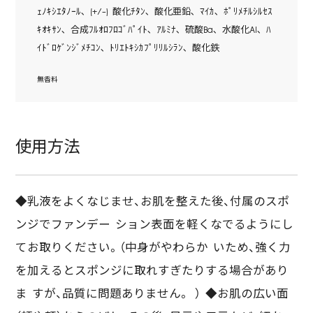
ｪﾉｷｼｴﾀﾉｰﾙ､ (+/-) 酸化ﾁﾀﾝ､ 酸化亜鉛､ ﾏｲｶ､ ﾎﾟﾘﾒﾁﾙｼﾙｾｽ
ｷｵｷｻﾝ､ 合成ﾌﾙｵﾛﾌﾛｺﾞﾊﾟｲﾄ､ ｱﾙﾐﾅ､ 硫酸Ba､ 水酸化Al､ ﾊ
ｲﾄﾞﾛｹﾞﾝｼﾞﾒﾁｺﾝ､ ﾄﾘｴﾄｷｼｶﾌﾟﾘﾘﾙｼﾗﾝ､ 酸化鉄
無香料
使用方法
◆乳液をよくなじませ、お肌を整えた後、付属のスポ
ンジでファンデー ション表面を軽くなでるようにし
てお取りください。（中身がやわらか いため、強く力
を加えるとスポンジに取れすぎたりする場合があり
ま すが、品質に問題ありません。 ） ◆お肌の広い面