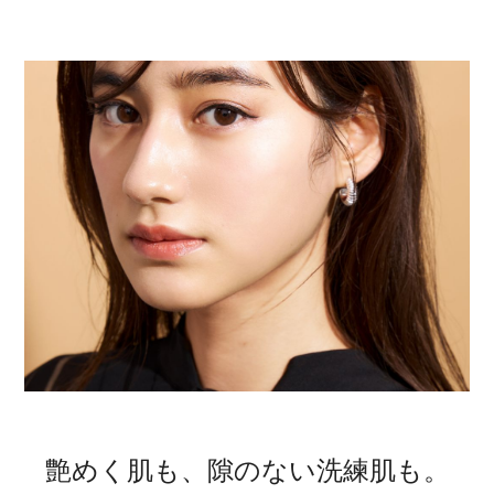
艶めく肌も、
隙のない洗練肌も。