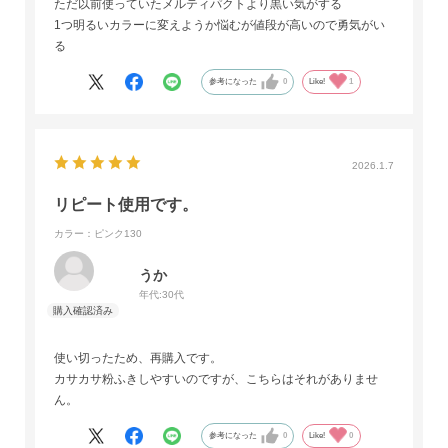
ただ以前使っていたメルティパクトより黒い気がする
1つ明るいカラーに変えようか悩むが値段が高いので勇気がい
る
参考になった
0
Like!
1
2026.1.7
リピート使用です。
カラー：ピンク130
うか
年代:
30代
使い切ったため、再購入です。
カサカサ粉ふきしやすいのですが、こちらはそれがありませ
ん。
参考になった
0
Like!
0