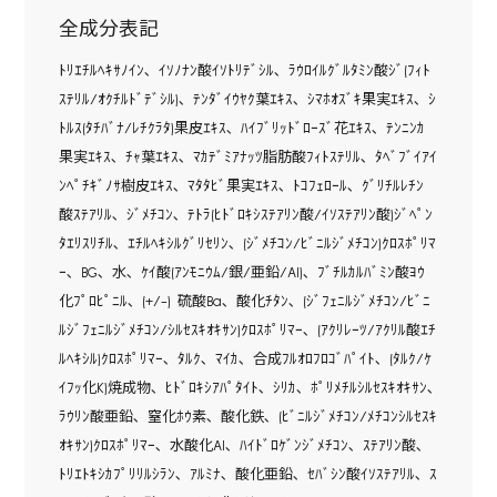
全成分表記
ﾄﾘｴﾁﾙﾍｷｻﾉｲﾝ､ ｲｿﾉﾅﾝ酸ｲｿﾄﾘﾃﾞｼﾙ､ ﾗｳﾛｲﾙｸﾞﾙﾀﾐﾝ酸ｼﾞ(ﾌｨﾄ
ｽﾃﾘﾙ/ｵｸﾁﾙﾄﾞﾃﾞｼﾙ)､ ﾃﾝﾀﾞｲｳﾔｸ葉ｴｷｽ､ ｼﾏﾎｵｽﾞｷ果実ｴｷｽ､ ｼ
ﾄﾙｽ(ﾀﾁﾊﾞﾅ/ﾚﾁｸﾗﾀ)果皮ｴｷｽ､ ﾊｲﾌﾞﾘｯﾄﾞﾛｰｽﾞ花ｴｷｽ､ ﾃﾝﾆﾝｶ
果実ｴｷｽ､ ﾁｬ葉ｴｷｽ､ ﾏｶﾃﾞﾐｱﾅｯﾂ脂肪酸ﾌｨﾄｽﾃﾘﾙ､ ﾀﾍﾞﾌﾞｲｱｲ
ﾝﾍﾟﾁｷﾞﾉｻ樹皮ｴｷｽ､ ﾏﾀﾀﾋﾞ果実ｴｷｽ､ ﾄｺﾌｪﾛｰﾙ､ ｸﾞﾘﾁﾙﾚﾁﾝ
酸ｽﾃｱﾘﾙ､ ｼﾞﾒﾁｺﾝ､ ﾃﾄﾗ(ﾋﾄﾞﾛｷｼｽﾃｱﾘﾝ酸/ｲｿｽﾃｱﾘﾝ酸)ｼﾞﾍﾟﾝ
ﾀｴﾘｽﾘﾁﾙ､ ｴﾁﾙﾍｷｼﾙｸﾞﾘｾﾘﾝ､ (ｼﾞﾒﾁｺﾝ/ﾋﾞﾆﾙｼﾞﾒﾁｺﾝ)ｸﾛｽﾎﾟﾘﾏ
ｰ､ BG､ 水､ ｹｲ酸(ｱﾝﾓﾆｳﾑ/銀/亜鉛/Al)､ ﾌﾞﾁﾙｶﾙﾊﾞﾐﾝ酸ﾖｳ
化ﾌﾟﾛﾋﾟﾆﾙ､ (+/-) 硫酸Ba､ 酸化ﾁﾀﾝ､ (ｼﾞﾌｪﾆﾙｼﾞﾒﾁｺﾝ/ﾋﾞﾆ
ﾙｼﾞﾌｪﾆﾙｼﾞﾒﾁｺﾝ/ｼﾙｾｽｷｵｷｻﾝ)ｸﾛｽﾎﾟﾘﾏｰ､ (ｱｸﾘﾚｰﾂ/ｱｸﾘﾙ酸ｴﾁ
ﾙﾍｷｼﾙ)ｸﾛｽﾎﾟﾘﾏｰ､ ﾀﾙｸ､ ﾏｲｶ､ 合成ﾌﾙｵﾛﾌﾛｺﾞﾊﾟｲﾄ､ (ﾀﾙｸ/ｹ
ｲﾌｯ化K)焼成物､ ﾋﾄﾞﾛｷｼｱﾊﾟﾀｲﾄ､ ｼﾘｶ､ ﾎﾟﾘﾒﾁﾙｼﾙｾｽｷｵｷｻﾝ､
ﾗｳﾘﾝ酸亜鉛､ 窒化ﾎｳ素､ 酸化鉄､ (ﾋﾞﾆﾙｼﾞﾒﾁｺﾝ/ﾒﾁｺﾝｼﾙｾｽｷ
ｵｷｻﾝ)ｸﾛｽﾎﾟﾘﾏｰ､ 水酸化Al､ ﾊｲﾄﾞﾛｹﾞﾝｼﾞﾒﾁｺﾝ､ ｽﾃｱﾘﾝ酸､
ﾄﾘｴﾄｷｼｶﾌﾟﾘﾘﾙｼﾗﾝ､ ｱﾙﾐﾅ､ 酸化亜鉛､ ｾﾊﾞｼﾝ酸ｲｿｽﾃｱﾘﾙ､ ｽ