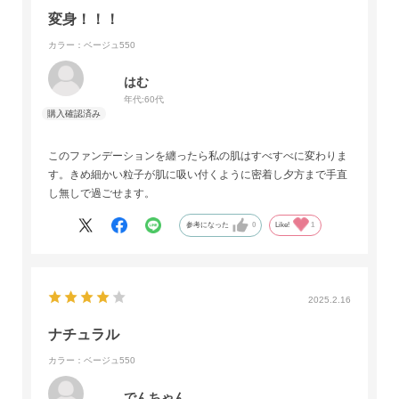
変身！！！
カラー：ベージュ550
はむ
年代:
60代
このファンデーションを纏ったら私の肌はすべすべに変わりま
す。きめ細かい粒子が肌に吸い付くように密着し夕方まで手直
し無しで過ごせます。
参考になった
0
Like!
1
2025.2.16
ナチュラル
カラー：ベージュ550
でんちゃん