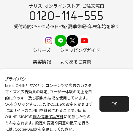
ナリス オンラインストア ご注文窓口
0120-114-555
受付時間：9～20時
※日・祝・夏季休暇・年末年始を除く
シリーズ
ショッピングガイド
美容情報
よくあるご質問
お知らせ
お問い合わせ
プライバシー
Naris ONLINE STOREは、コンテンツや広告のカスタ
マイズと広告効果の測定、ユーザー体験の向上を目
的にクッキー及び類似の技術を使用しています。
OK
安心して安全にご使用いただくために
OKをクリックする、またはCookieの設定を変更せず
に本サイトのご利用を継続されることで、Naris
特定商取引法に基づく表記
会社概要
ONLINE STOREの
個人情報保護方針
に同意したもの
個人情報保護方針
会員規約
とみなされます。設定の変更や同意の撤回を行う
Copyright 2022 Naris Cosmetics CO.,Ltd
には、Cookieの設定を変更してください。