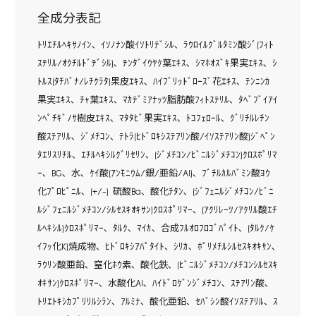
全成分表記
ﾄﾘｴﾁﾙﾍｷｻﾉｲﾝ､ ｲｿﾉﾅﾝ酸ｲｿﾄﾘﾃﾞｼﾙ､ ﾗｳﾛｲﾙｸﾞﾙﾀﾐﾝ酸ｼﾞ(ﾌｨﾄ
ｽﾃﾘﾙ/ｵｸﾁﾙﾄﾞﾃﾞｼﾙ)､ ﾃﾝﾀﾞｲｳﾔｸ葉ｴｷｽ､ ｼﾏﾎｵｽﾞｷ果実ｴｷｽ､ ｼ
ﾄﾙｽ(ﾀﾁﾊﾞﾅ/ﾚﾁｸﾗﾀ)果皮ｴｷｽ､ ﾊｲﾌﾞﾘｯﾄﾞﾛｰｽﾞ花ｴｷｽ､ ﾃﾝﾆﾝｶ
果実ｴｷｽ､ ﾁｬ葉ｴｷｽ､ ﾏｶﾃﾞﾐｱﾅｯﾂ脂肪酸ﾌｨﾄｽﾃﾘﾙ､ ﾀﾍﾞﾌﾞｲｱｲ
ﾝﾍﾟﾁｷﾞﾉｻ樹皮ｴｷｽ､ ﾏﾀﾀﾋﾞ果実ｴｷｽ､ ﾄｺﾌｪﾛｰﾙ､ ｸﾞﾘﾁﾙﾚﾁﾝ
酸ｽﾃｱﾘﾙ､ ｼﾞﾒﾁｺﾝ､ ﾃﾄﾗ(ﾋﾄﾞﾛｷｼｽﾃｱﾘﾝ酸/ｲｿｽﾃｱﾘﾝ酸)ｼﾞﾍﾟﾝ
ﾀｴﾘｽﾘﾁﾙ､ ｴﾁﾙﾍｷｼﾙｸﾞﾘｾﾘﾝ､ (ｼﾞﾒﾁｺﾝ/ﾋﾞﾆﾙｼﾞﾒﾁｺﾝ)ｸﾛｽﾎﾟﾘﾏ
ｰ､ BG､ 水､ ｹｲ酸(ｱﾝﾓﾆｳﾑ/銀/亜鉛/Al)､ ﾌﾞﾁﾙｶﾙﾊﾞﾐﾝ酸ﾖｳ
化ﾌﾟﾛﾋﾟﾆﾙ､ (+/-) 硫酸Ba､ 酸化ﾁﾀﾝ､ (ｼﾞﾌｪﾆﾙｼﾞﾒﾁｺﾝ/ﾋﾞﾆ
ﾙｼﾞﾌｪﾆﾙｼﾞﾒﾁｺﾝ/ｼﾙｾｽｷｵｷｻﾝ)ｸﾛｽﾎﾟﾘﾏｰ､ (ｱｸﾘﾚｰﾂ/ｱｸﾘﾙ酸ｴﾁ
ﾙﾍｷｼﾙ)ｸﾛｽﾎﾟﾘﾏｰ､ ﾀﾙｸ､ ﾏｲｶ､ 合成ﾌﾙｵﾛﾌﾛｺﾞﾊﾟｲﾄ､ (ﾀﾙｸ/ｹ
ｲﾌｯ化K)焼成物､ ﾋﾄﾞﾛｷｼｱﾊﾟﾀｲﾄ､ ｼﾘｶ､ ﾎﾟﾘﾒﾁﾙｼﾙｾｽｷｵｷｻﾝ､
ﾗｳﾘﾝ酸亜鉛､ 窒化ﾎｳ素､ 酸化鉄､ (ﾋﾞﾆﾙｼﾞﾒﾁｺﾝ/ﾒﾁｺﾝｼﾙｾｽｷ
ｵｷｻﾝ)ｸﾛｽﾎﾟﾘﾏｰ､ 水酸化Al､ ﾊｲﾄﾞﾛｹﾞﾝｼﾞﾒﾁｺﾝ､ ｽﾃｱﾘﾝ酸､
ﾄﾘｴﾄｷｼｶﾌﾟﾘﾘﾙｼﾗﾝ､ ｱﾙﾐﾅ､ 酸化亜鉛､ ｾﾊﾞｼﾝ酸ｲｿｽﾃｱﾘﾙ､ ｽ