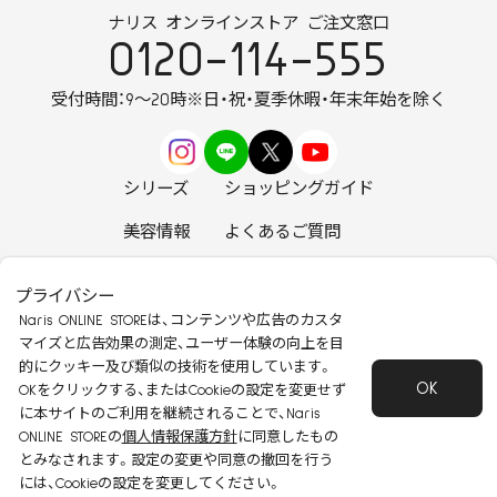
ナリス オンラインストア ご注文窓口
0120-114-555
受付時間：9～20時
※日・祝・夏季休暇・年末年始を除く
シリーズ
ショッピングガイド
美容情報
よくあるご質問
お知らせ
お問い合わせ
プライバシー
Naris ONLINE STOREは、コンテンツや広告のカスタ
マイズと広告効果の測定、ユーザー体験の向上を目
的にクッキー及び類似の技術を使用しています。
OK
安心して安全にご使用いただくために
OKをクリックする、またはCookieの設定を変更せず
に本サイトのご利用を継続されることで、Naris
特定商取引法に基づく表記
会社概要
ONLINE STOREの
個人情報保護方針
に同意したもの
個人情報保護方針
会員規約
とみなされます。設定の変更や同意の撤回を行う
Copyright 2022 Naris Cosmetics CO.,Ltd
には、Cookieの設定を変更してください。