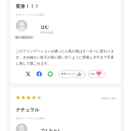
変身！！！
カラー：ベージュ550
はむ
年代:
60代
このファンデーションを纏ったら私の肌はすべすべに変わりま
す。きめ細かい粒子が肌に吸い付くように密着し夕方まで手直
し無しで過ごせます。
参考になった
0
Like!
1
2025.2.16
ナチュラル
カラー：ベージュ550
でんちゃん