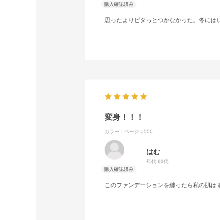
思ったよりピタっとつかなかった。冬には
変身！！！
カラー：ベージュ550
はむ
年代:
60代
このファンデーションを纏ったら私の肌は