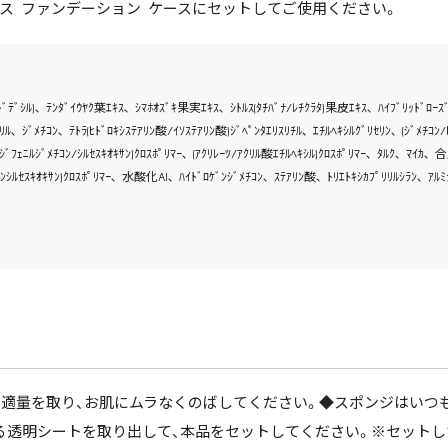
レース ファンデーション ケースにセットしてご使用ください。
ﾁﾙﾄﾞﾃﾞｼﾙ)､ ﾃﾝﾀﾞｲｳﾔｸ葉ｴｷｽ､ ｼﾏﾎｵｽﾞｷ果実ｴｷｽ､ ｼﾄﾙｽ(ﾀﾁﾊﾞﾅ/ﾚﾁｸﾗﾀ)果皮ｴｷｽ､ ﾊｲﾌﾞﾘｯﾄﾞ
､ ｼﾞﾒﾁｺﾝ､ ﾃﾄﾗ(ﾋﾄﾞﾛｷｼｽﾃｱﾘﾝ酸/ｲｿｽﾃｱﾘﾝ酸)ｼﾞﾍﾟﾝﾀｴﾘｽﾘﾁﾙ､ ｴﾁﾙﾍｷｼﾙｸﾞﾘｾﾘﾝ､ (ｼﾞﾒﾁｺﾝ
ﾞﾌｪﾆﾙｼﾞﾒﾁｺﾝ/ｼﾙｾｽｷｵｷｻﾝ)ｸﾛｽﾎﾟﾘﾏｰ､ (ｱｸﾘﾚｰﾂ/ｱｸﾘﾙ酸ｴﾁﾙﾍｷｼﾙ)ｸﾛｽﾎﾟﾘﾏｰ､ ﾀﾙｸ､ ﾏｲｶ､ 
ﾙｾｽｷｵｷｻﾝ)ｸﾛｽﾎﾟﾘﾏｰ､ 水酸化Al､ ﾊｲﾄﾞﾛｹﾞﾝｼﾞﾒﾁｺﾝ､ ｽﾃｱﾘﾝ酸､ ﾄﾘｴﾄｷｼｶﾌﾟﾘﾘﾙｼﾗﾝ､ ｱ
適量を取り、お肌にムラなくのばしてください。◆スポンジはいつも
る透明シートを取り出して、本品をセットしてください。※セットし