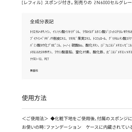
[レフィル] スポンジ付き。別売りの 2Ｎ6000セルグ
全成分表記
ﾄﾘｴﾁﾙﾍｷｻﾉｲﾝ､ ｲｿﾉﾅﾝ酸ｲｿﾄﾘﾃﾞｼﾙ､ ﾗｳﾛｲﾙｸﾞﾙﾀﾐﾝ酸ｼﾞ(ﾌｨﾄｽﾃﾘﾙ/ｵｸ
ﾌﾞｲｱｲﾝﾍﾟﾁｷﾞﾉｻ樹皮ｴｷｽ､ ﾏﾀﾀﾋﾞ果実ｴｷｽ､ ﾄｺﾌｪﾛｰﾙ､ ｸﾞﾘﾁﾙﾚﾁﾝ酸ｽﾃｱﾘﾙ
ﾊﾞﾐﾝ酸ﾖｳ化ﾌﾟﾛﾋﾟﾆﾙ､ (+/-) 硫酸Ba､ 酸化ﾁﾀﾝ､ (ｼﾞﾌｪﾆﾙｼﾞﾒﾁｺﾝ/ﾋﾞﾆﾙｼ
ﾒﾁﾙｼﾙｾｽｷｵｷｻﾝ､ ﾗｳﾘﾝ酸亜鉛､ 窒化ﾎｳ素､ 酸化鉄､ (ﾋﾞﾆﾙｼﾞﾒﾁｺﾝ/ﾒﾁｺﾝｼ
ﾅｲﾛﾝ-12､ PET
無香料
使用方法
＜ご使用法＞ ◆化粧下地をご使用後、付属のスポンジに
お使いの時：ファンデーション ケースに内蔵されてい