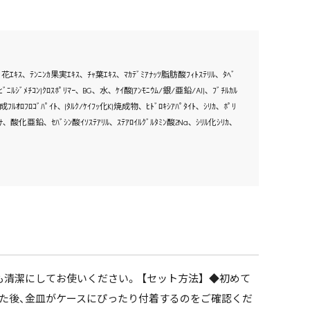
ﾛｰｽﾞ花ｴｷｽ､ ﾃﾝﾆﾝｶ果実ｴｷｽ､ ﾁｬ葉ｴｷｽ､ ﾏｶﾃﾞﾐｱﾅｯﾂ脂肪酸ﾌｨﾄｽﾃﾘﾙ､ ﾀﾍﾞ
/ﾋﾞﾆﾙｼﾞﾒﾁｺﾝ)ｸﾛｽﾎﾟﾘﾏｰ､ BG､ 水､ ｹｲ酸(ｱﾝﾓﾆｳﾑ/銀/亜鉛/Al)､ ﾌﾞﾁﾙｶﾙ
合成ﾌﾙｵﾛﾌﾛｺﾞﾊﾟｲﾄ､ (ﾀﾙｸ/ｹｲﾌｯ化K)焼成物､ ﾋﾄﾞﾛｷｼｱﾊﾟﾀｲﾄ､ ｼﾘｶ､ ﾎﾟﾘ
ﾙﾐﾅ､ 酸化亜鉛､ ｾﾊﾞｼﾝ酸ｲｿｽﾃｱﾘﾙ､ ｽﾃｱﾛｲﾙｸﾞﾙﾀﾐﾝ酸2Na､ ｼﾘﾙ化ｼﾘｶ､
清潔にしてお使いください。 【セット方法】 ◆初めて
た後、金皿がケースにぴったり付着するのをご確認くだ