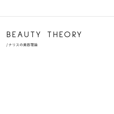
BEAUTY THEORY
/ ナリスの美容理論
C
C
除く /
整える /
与
W
Cleanser
Conditioner
Cr
洗う /
lo
Wash
ふきとり
保護化粧
乳
用化粧水
水
ダブルクレ
リ
ンジング
洗顔で
肌にた