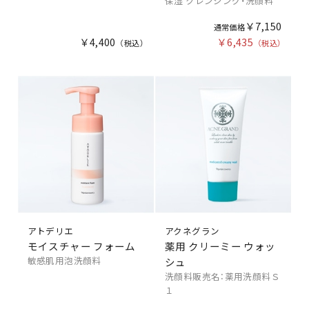
保湿 クレンジング・洗顔料
￥7,150
￥4,400
￥6,435
アトデリエ
アクネグラン
モイスチャー フォーム
薬用 クリーミー ウォッ
敏感肌用泡洗顔料
シュ
洗顔料販売名：薬用洗顔料Ｓ
１