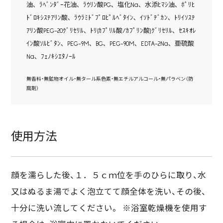
油､ ﾗﾍﾞﾝﾀﾞｰ花油､ ﾗｳﾘﾝ酸PG､ 塩化Na､ 水添ﾋﾏｼ油､ ﾎﾟﾘﾋ
ﾄﾞﾛｷｼｽﾃｱﾘﾝ酸､ ﾗｳﾗﾐﾄﾞﾌﾟﾛﾋﾟﾙﾍﾞﾀｲﾝ､ ｲｿﾄﾞﾃﾞｶﾝ､ ﾄﾘｲｿｽﾃ
ｱﾘﾝ酸PEG-20ｸﾞﾘｾﾘﾙ､ ﾄﾘ(ｶﾌﾟﾘﾙ酸/ｶﾌﾟﾘﾝ酸)ｸﾞﾘｾﾘﾙ､ ｾｽｷｵﾚ
ｲﾝ酸ｿﾙﾋﾞﾀﾝ､ PEG-9M､ BG､ PEG-90M､ EDTA-2Na､ 亜硫酸
Na､ ﾌｪﾉｷｼｴﾀﾉｰﾙ
無香料・無鉱物オイル・無タール系色素・無エチルアルコール・無パラベン（防
腐剤）
使用方法
顔を濡らした後、１．５ｃｍ位を手のひらに取り、水
又はぬるま湯でよく泡立てて顔全体を洗い、その後、
十分に洗い流してください。 ※浴室乾燥機を使用す