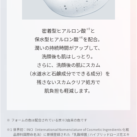
密着型ヒアルロン酸
と
※5
保水型ヒアルロン酸
を配合。
※6
潤いの持続時間がアップして、
洗顔後も肌はしっとり。
さらに、洗顔後の肌にスカム
（水道水と石鹸成分
でできる成分）を
残さない
スカムクリア処方で
肌負担も軽減します。
フォームの色は配合されている炭※3由来の色です
世界初：INCI（International Nomenclature of Cosmetic Ingredients 化粧
品原料国際命名法）に新規登録された「乳酸桿菌 / ハイブリッドローズ花エキ