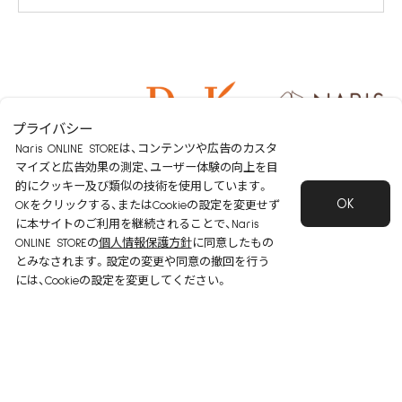
プライバシー
Naris ONLINE STOREは、コンテンツや広告のカスタ
マイズと広告効果の測定、ユーザー体験の向上を目
的にクッキー及び類似の技術を使用しています。
OK
OKをクリックする、またはCookieの設定を変更せず
に本サイトのご利用を継続されることで、Naris
ONLINE STOREの
個人情報保護方針
に同意したもの
とみなされます。設定の変更や同意の撤回を行う
ナリス オンラインストア ご注文窓口
には、Cookieの設定を変更してください。
0120-114-555
受付時間：9～20時
※日・祝・夏季休暇・年末年始を除く
シリーズ
ショッピングガイド