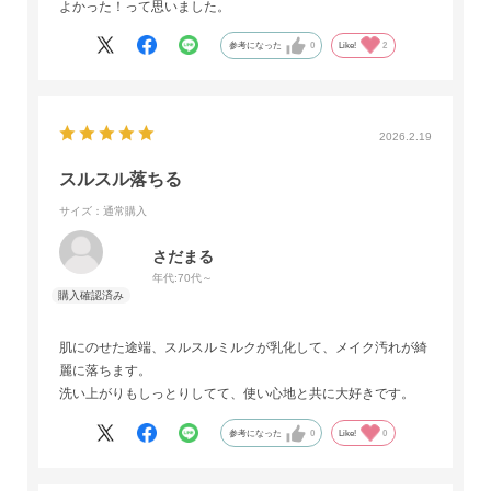
よかった！って思いました。
参考になった
0
Like!
2
2026.2.19
スルスル落ちる
サイズ：通常購入
さだまる
年代:
70代～
肌にのせた途端、スルスルミルクが乳化して、メイク汚れが綺
麗に落ちます。
洗い上がりもしっとりしてて、使い心地と共に大好きです。
参考になった
0
Like!
0