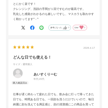
とにかく楽です！
クレンジング、洗顔の手間が１回ですむのが最高です。
乳化した感覚がわかるのも嬉しいですし、マスカラも取れやす
く助かってます^ - ^
参考になった
0
Like!
0
2026.4.17
どんな日でも使える！
サイズ：通常購入
あいすくりーむ
年代:
20代
仕事が遅く終わって疲れた日でも、飲み会に行って帰ってきた
日でも、時間ある日でも、一回顔を洗うだけでいいので、毎日
綺麗に顔を洗えてる満足感と、顔の清潔感にこの商品を買って