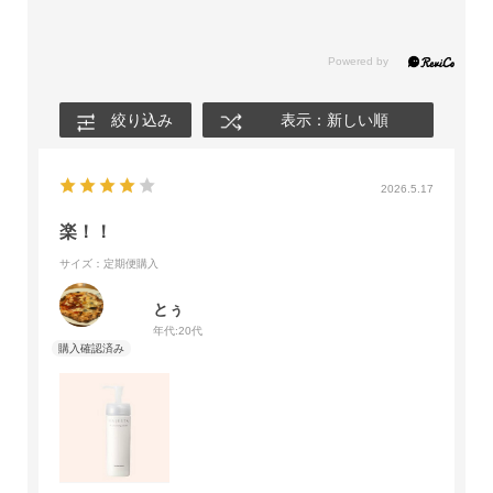
絞り込み
表示：新しい順
2026.5.17
楽！！
サイズ：定期便購入
とぅ
年代:
20代