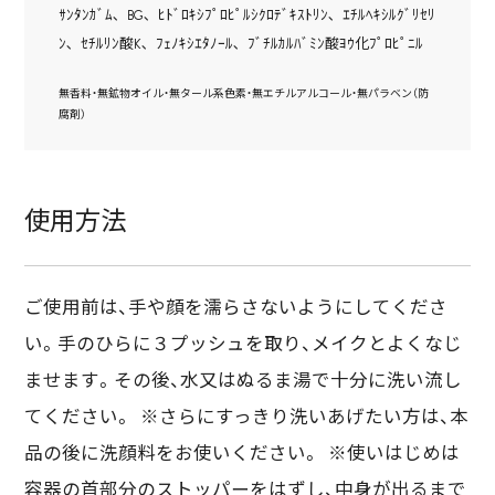
ｻﾝﾀﾝｶﾞﾑ､ BG､ ﾋﾄﾞﾛｷｼﾌﾟﾛﾋﾟﾙｼｸﾛﾃﾞｷｽﾄﾘﾝ､ ｴﾁﾙﾍｷｼﾙｸﾞﾘｾﾘ
ﾝ､ ｾﾁﾙﾘﾝ酸K､ ﾌｪﾉｷｼｴﾀﾉｰﾙ､ ﾌﾞﾁﾙｶﾙﾊﾞﾐﾝ酸ﾖｳ化ﾌﾟﾛﾋﾟﾆﾙ
無香料・無鉱物オイル・無タール系色素・無エチルアルコール・無パラベン（防
腐剤）
使用方法
ご使用前は、手や顔を濡らさないようにしてくださ
い。手のひらに３プッシュを取り、メイクとよくなじ
ませます。その後、水又はぬるま湯で十分に洗い流し
てください。 ※さらにすっきり洗いあげたい方は、本
品の後に洗顔料をお使いください。 ※使いはじめは
容器の首部分のストッパーをはずし、中身が出るまで