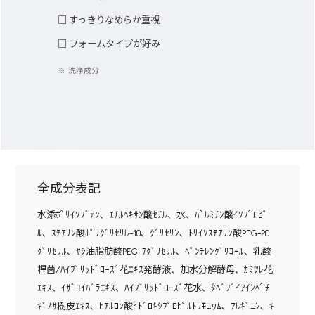
□ すっきりなめらか重視
□ フォームタイプが好み
洗浄成分
全成分表記
水添ﾎﾟﾘｲｿﾌﾞﾃﾝ､ ｴﾁﾙﾍｷｻﾝ酸ｾﾁﾙ､ 水､ ﾊﾟﾙﾐﾁﾝ酸ｲｿﾌﾟﾛﾋﾟ
ﾙ､ ｽﾃｱﾘﾝ酸ﾎﾟﾘｸﾞﾘｾﾘﾙ-10､ ｸﾞﾘｾﾘﾝ､ ﾄﾘｲｿｽﾃｱﾘﾝ酸PEG-20
ｸﾞﾘｾﾘﾙ､ ﾔｼ油脂肪酸PEG-7ｸﾞﾘｾﾘﾙ､ ﾍﾟﾝﾁﾚﾝｸﾞﾘｺｰﾙ､ 乳酸
桿菌/ﾊｲﾌﾞﾘｯﾄﾞﾛｰｽﾞ花ｴｷｽ発酵液､ 加水分解酵母､ ｶﾐﾂﾚ花
ｴｷｽ､ ｲｻﾞﾖｲﾊﾞﾗｴｷｽ､ ﾊｲﾌﾞﾘｯﾄﾞﾛｰｽﾞ花水､ ﾀﾍﾞﾌﾞｲｱｲﾝﾍﾟﾁ
ｷﾞﾉｻ樹皮ｴｷｽ､ ﾋｱﾙﾛﾝ酸ﾋﾄﾞﾛｷｼﾌﾟﾛﾋﾟﾙﾄﾘﾓﾆｳﾑ､ ｱﾙｷﾞﾆﾝ､ ｷ