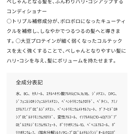
ぺしゃんとなる髪を、ふんわりハリ・コシアップする
コンディショナー
○トリプル補修成分が、ボロボロになったキューティ
クルを補修し、しなやかでつるつるの髪へと導きま
す。○大豆プロテインが細く弱くなったコルテック
スを太く強くすることで、ぺしゃんとなりやすい髪に
ハリ・コシを与え、髪にボリュームを持たせます。
全成分表記
水､ BG､ ｾﾀﾉｰﾙ､ ｴﾁﾙﾍｷｻﾝ酸ｱﾙｷﾙ(C14,16,18)､ ｼﾞﾒﾁｺﾝ､ DPG､
ｼﾞﾌｪﾆﾙｼﾛｷｼﾌｪﾆﾙﾄﾘﾒﾁｺﾝ､ ﾍﾞﾍﾝﾄﾘﾓﾆｳﾑｸﾛﾘﾄﾞ､ ﾍﾞﾀｲﾝ､ ｱﾐﾉ
ｴﾁﾙｱﾐﾉﾌﾟﾛﾋﾟﾙｼﾞﾒﾁｺﾝ､ ﾍﾞﾍﾝﾄﾘﾓﾆｳﾑﾒﾄｻﾙﾌｪｰﾄ､ ｸﾞｱｰﾋﾄﾞﾛｷ
ｼﾌﾟﾛﾋﾟﾙﾄﾘﾓﾆｳﾑｸﾛﾘﾄﾞ､ 変性ｱﾙｺｰﾙ､ ｲｿｱﾙｷﾙ(C10-40)ｱﾐﾄﾞﾌﾟ
ﾛﾋﾟﾙｴﾁﾙｼﾞﾓﾆｳﾑｻﾙﾌｪｰﾄ､ ﾎﾟﾘｸｵﾀﾆｳﾑ-10､ ﾍﾞﾍﾆﾙｱﾙｺｰﾙ､ ﾎﾟ
ﾘｸｵﾀﾆｳﾑ-7､ (加水分解ｼﾙｸ/PG-ﾌﾟﾛﾋﾟﾙﾒﾁﾙｼﾗﾝｼﾞｵｰﾙ)ｸﾛｽﾎﾟ