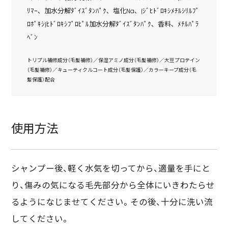
ﾘﾏｰ､ 加水分解ﾀﾞｲｽﾞﾀﾝﾊﾟｸ､ 塩化Na､ (ｼﾞﾋﾄﾞﾛｷｼﾒﾁﾙｼﾘﾙﾌﾟ
ﾛﾎﾟｷｼ)ﾋﾄﾞﾛｷｼﾌﾟﾛﾋﾟﾙ加水分解ﾀﾞｲｽﾞﾀﾝﾊﾟｸ､ 香料､ ﾒﾁﾙﾊﾟﾗ
ﾍﾞﾝ
トリプル補修成分（毛髪補修）／保湿アミノ成分（毛髪補修）／大豆プロテイン
（毛髪補修）／キューティクルコート成分（毛髪保護）／カラーキープ成分（毛
髪保護）配合
使用方法
シャンプー後、軽く水気を切ってから、適量を手にと
り、傷みの気になる毛先部分から全体にいきわたらせ
るようになじませてください。その後、十分に洗い流
してください。