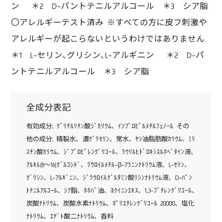
ン ＊2 D-パントテニルアルコール ＊3 シア脂
〇アレルギーテスト済み ※すべての方に皮フ刺激や
アレルギーが起こらないというわけではありません
＊1 L-セリン、グリシン、L-アルギニン ＊2 D-パ
ントテニルアルコール ＊3 シア脂
全成分表記
有効成分; ｸﾞﾘﾁﾙﾘﾁﾝ酸ｼﾞｶﾘｳﾑ､ ｲｿﾌﾟﾛﾋﾟﾙﾒﾁﾙﾌｪﾉｰﾙ その
他の成分; 精製水､ 濃ｸﾞﾘｾﾘﾝ､ 常水､ ﾔｼ油脂肪酸ｶﾘｳﾑ､ ﾐﾘ
ｽﾁﾝ酸ｶﾘｳﾑ､ ｼﾞﾌﾟﾛﾋﾟﾚﾝｸﾞﾘｺｰﾙ､ ﾗｳﾘﾙﾋﾄﾞﾛｷｼｽﾙﾎﾍﾞﾀｲﾝ液､
ｱﾙｷﾙ(8～16)ｸﾞﾙｺｼﾄﾞ､ ﾗｳﾛｲﾙﾒﾁﾙ-β-ｱﾗﾆﾝﾅﾄﾘｳﾑ液､ L-ｾﾘﾝ､
ｸﾞﾘｼﾝ､ L-ｱﾙｷﾞﾆﾝ､ ｼﾞﾗｳﾛｲﾙｸﾞﾙﾀﾐﾝ酸ﾘｼﾝﾅﾄﾘｳﾑ液､ D-ﾊﾟﾝ
ﾄﾃﾆﾙｱﾙｺｰﾙ､ ｼｱ脂､ ﾎﾎﾊﾞ油､ ﾖｸｲﾆﾝｴｷｽ､ 1,3-ﾌﾞﾁﾚﾝｸﾞﾘｺｰﾙ､
炭酸ﾅﾄﾘｳﾑ､ 炭酸水素ﾅﾄﾘｳﾑ､ ﾎﾟﾘｴﾁﾚﾝｸﾞﾘｺｰﾙ 20000､ 塩化
ﾅﾄﾘｳﾑ､ ｴﾃﾞﾄ酸二ﾅﾄﾘｳﾑ､ 香料