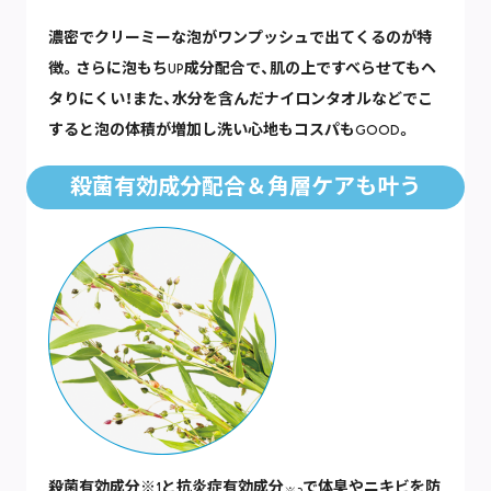
濃密でクリーミーな泡がワンプッシュで出てくるのが特
徴。さらに泡もちUP成分配合で、肌の上ですべらせてもヘ
タりにくい！また、水分を含んだナイロンタオルなどでこ
すると泡の体積が増加し洗い心地もコスパもGOOD。
殺菌有効成分配合＆角層ケアも叶う
殺菌有効成分※1と抗炎症有効成分
で体臭やニキビを防