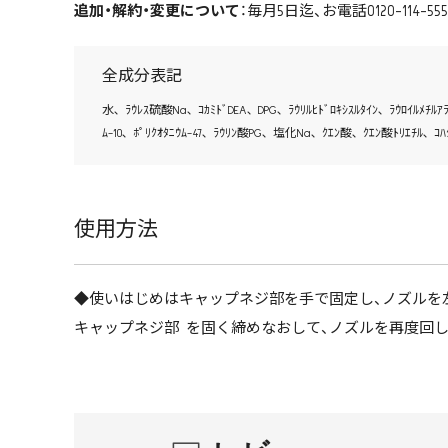
追加・解約・変更について
：毎月5日迄、お電話0120-114-5
全成分表記
水､ ﾗｳﾚｽ硫酸Na､ ｺｶﾐﾄﾞDEA､ DPG､ ﾗｳﾘﾙﾋﾄﾞﾛｷｼｽﾙﾀｲﾝ､ ﾗｳﾛｲﾙﾒﾁﾙｱﾗ
ﾑ-10､ ﾎﾟﾘｸｵﾀﾆｳﾑ-47､ ﾗｳﾘﾝ酸PG､ 塩化Na､ ｸｴﾝ酸､ ｸｴﾝ酸ﾄﾘｴﾁﾙ､ ｺ
使用方法
◆使いはじめはキャップネジ部を手で固定し、ノズルを
キャップネジ部 を固く締めなおして、ノズルを再度回し