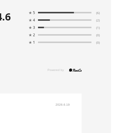
4.6
★
5
(6)
★
4
(2)
★
3
(1)
★
2
(0)
★
1
(0)
2026.6.19