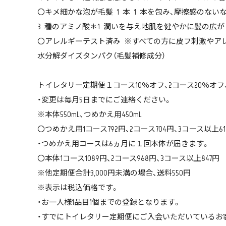
〇キメ細かな泡が毛髪 1 本 1 本を包み、摩擦感のな
3 種のアミノ酸＊1 潤いを与え地肌を健やかに髪の広
〇アレルギーテスト済み ※すべての方に皮フ刺激やアレル
水分解ダイズタンパク（毛髪補修成分）
トイレタリー定期便１コース10％オフ、2コース20％オ
・変更は毎月5日までにご連絡ください。
※本体550mL、つめかえ用450mL
〇つめかえ用1コース792円、2コース704円、3コース以上61
・つめかえ用コースは6ヵ月に１回本体が届きます。
〇本体1コース1089円、2コース968円、3コース以上847円
※他定期便合計3,000円未満の場合、送料550円
※表示は税込価格です。
・お一人様1品目1個までの登録となります。
・すでにトイレタリー定期便にご入会いただいているお