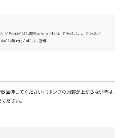
 ｼﾞﾗｳﾛｲﾙｸﾞﾙﾀﾐﾝ酸ﾘｼﾝNa､ ﾊﾟﾝﾃﾉｰﾙ､ ﾎﾟﾘｸｵﾀﾆｳﾑ-7､ ﾎﾟﾘｸｵﾀﾆｳ
ﾞﾁﾙｶﾙﾊﾞﾐﾝ酸ﾖｳ化ﾌﾟﾛﾋﾟﾆﾙ､ 香料
数回押してください。（ポンプの頭部が上がらない時は、
でください。