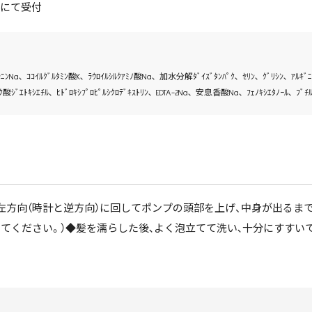
55にて受付
ﾆﾝNa､ ｺｺｲﾙｸﾞﾙﾀﾐﾝ酸K､ ﾗｳﾛｲﾙｼﾙｸｱﾐﾉ酸Na､ 加水分解ﾀﾞｲｽﾞﾀﾝﾊﾟｸ､ ｾﾘﾝ､ ｸﾞﾘｼﾝ､ ｱﾙｷﾞﾆﾝ､
ﾊｸ酸ｼﾞｴﾄｷｼｴﾁﾙ､ ﾋﾄﾞﾛｷｼﾌﾟﾛﾋﾟﾙｼｸﾛﾃﾞｷｽﾄﾘﾝ､ EDTA-2Na､ 安息香酸Na､ ﾌｪﾉｷｼｴﾀﾉｰﾙ､ ﾌ
左方向（時計と逆方向）に回してポンプの頭部を上げ、中身が出るまで
てください。）◆髪を濡らした後､よく泡立てて洗い､十分にすすい