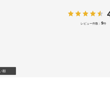
9
レビュー件数：
件
い順