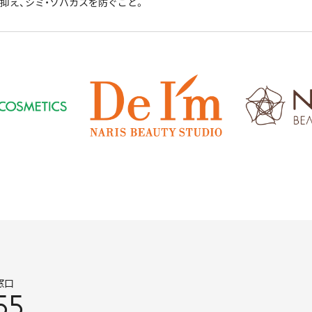
抑え、シミ・ソバカスを防ぐこと。
窓口
55