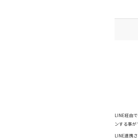
LINE経
ンする事が
LINE連