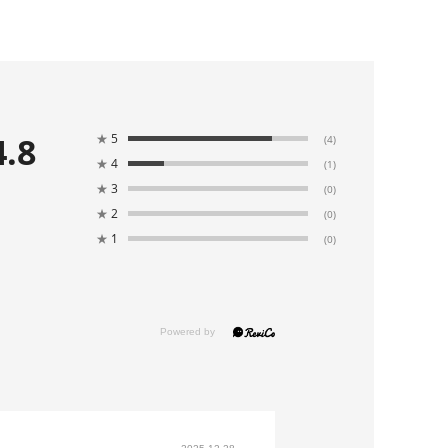
4.8
★
5
(4)
★
4
(1)
★
3
(0)
★
2
(0)
★
1
(0)