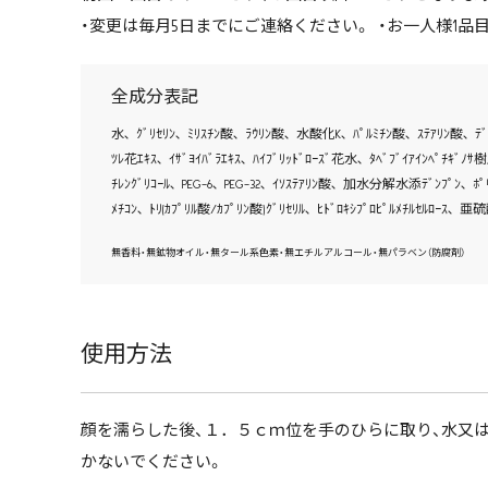
・変更は毎月5日までにご連絡ください。 ・お一人様1
全成分表記
水､ ｸﾞﾘｾﾘﾝ､ ﾐﾘｽﾁﾝ酸､ ﾗｳﾘﾝ酸､ 水酸化K､ ﾊﾟﾙﾐﾁﾝ酸､ ｽﾃｱﾘﾝ酸､ ﾃ
ﾂﾚ花ｴｷｽ､ ｲｻﾞﾖｲﾊﾞﾗｴｷｽ､ ﾊｲﾌﾞﾘｯﾄﾞﾛｰｽﾞ花水､ ﾀﾍﾞﾌﾞｲｱｲﾝﾍﾟﾁｷﾞﾉｻ樹
ﾁﾚﾝｸﾞﾘｺｰﾙ､ PEG-6､ PEG-32､ ｲｿｽﾃｱﾘﾝ酸､ 加水分解水添ﾃﾞﾝﾌﾟﾝ､ ﾎﾟﾘﾋﾄﾞ
ﾒﾁｺﾝ､ ﾄﾘ(ｶﾌﾟﾘﾙ酸/ｶﾌﾟﾘﾝ酸)ｸﾞﾘｾﾘﾙ､ ﾋﾄﾞﾛｷｼﾌﾟﾛﾋﾟﾙﾒﾁﾙｾﾙﾛｰｽ､ 亜
無香料・無鉱物オイル・無タール系色素・無エチルアルコール・無パラベン（防腐剤）
使用方法
顔を濡らした後、１．５ｃｍ位を手のひらに取り、水又
かないでください。