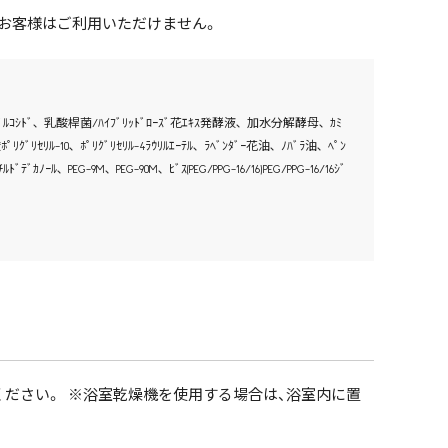
るお客様はご利用いただけません。
ｸﾞﾘｾﾘﾙｸﾞﾙｺｼﾄﾞ､ 乳酸桿菌/ﾊｲﾌﾞﾘｯﾄﾞﾛｰｽﾞ花ｴｷｽ発酵液､ 加水分解酵母､ ｶﾐ
ﾟﾘｸﾞﾘｾﾘﾙ-10､ ﾎﾟﾘｸﾞﾘｾﾘﾙ-4ﾗｳﾘﾙｴｰﾃﾙ､ ﾗﾍﾞﾝﾀﾞｰ花油､ ﾉﾊﾞﾗ油､ ﾍﾟﾝ
ﾞｶﾉｰﾙ､ PEG-9M､ PEG-90M､ ﾋﾞｽ(PEG/PPG-16/16)PEG/PPG-16/16ｼﾞ
ください。 ※浴室乾燥機を使用する場合は、浴室内に置