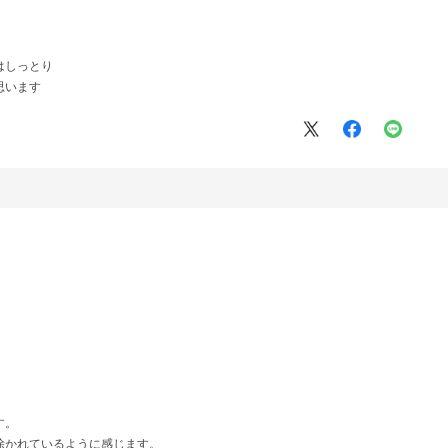
はしっとり
思います
す。
除かれているように感じます。