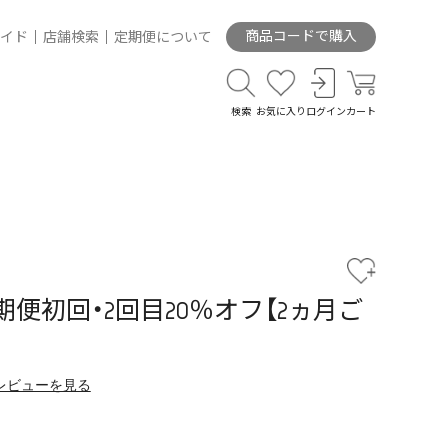
商品コードで購入
イド
店舗検索
定期便について
検索
お気に入り
ログイン
カート
期便初回・2回目20％オフ【2ヵ月ご
レビューを見る