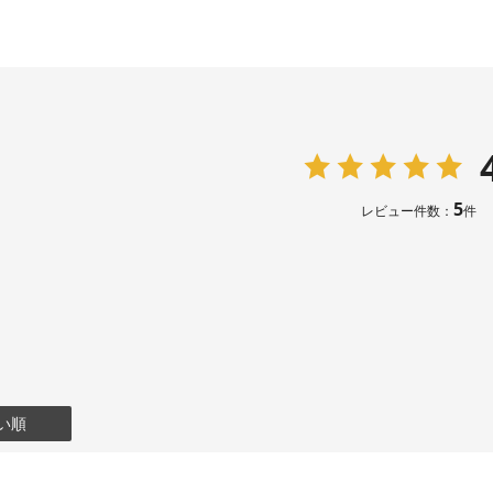
5
レビュー件数：
件
い順