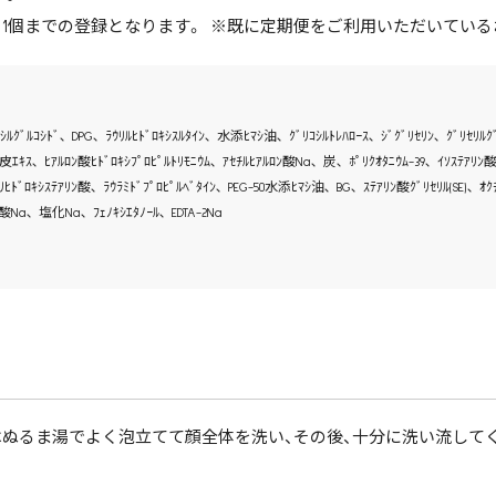
品目1個までの登録となります。 ※既に定期便をご利用いただいてい
ﾞｼﾙｸﾞﾙｺｼﾄﾞ､ DPG､ ﾗｳﾘﾙﾋﾄﾞﾛｷｼｽﾙﾀｲﾝ､ 水添ﾋﾏｼ油､ ｸﾞﾘｺｼﾙﾄﾚﾊﾛｰｽ､ ｼﾞｸﾞﾘｾﾘﾝ､ 
皮ｴｷｽ､ ﾋｱﾙﾛﾝ酸ﾋﾄﾞﾛｷｼﾌﾟﾛﾋﾟﾙﾄﾘﾓﾆｳﾑ､ ｱｾﾁﾙﾋｱﾙﾛﾝ酸Na､ 炭､ ﾎﾟﾘｸｵﾀﾆｳﾑ-39､ ｲｿｽﾃｱﾘﾝ酸ﾎ
ﾛｷｼｽﾃｱﾘﾝ酸､ ﾗｳﾗﾐﾄﾞﾌﾟﾛﾋﾟﾙﾍﾞﾀｲﾝ､ PEG-50水添ﾋﾏｼ油､ BG､ ｽﾃｱﾘﾝ酸ｸﾞﾘｾﾘﾙ(SE)､ ｵｸﾁﾙﾄﾞﾃ
硫酸Na､ 塩化Na､ ﾌｪﾉｷｼｴﾀﾉｰﾙ､ EDTA-2Na
はぬるま湯でよく泡立てて顔全体を洗い、その後、十分に洗い流して