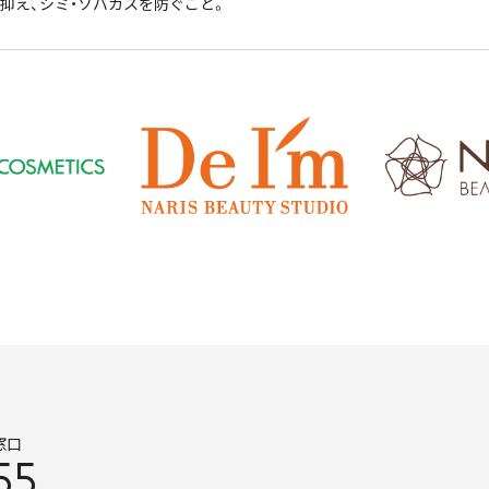
抑え、シミ・ソバカスを防ぐこと。
窓口
55