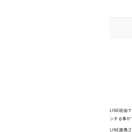
LINE経
ンする事が
LINE連