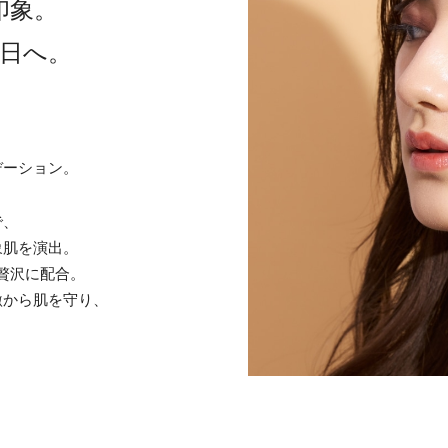
印象。
日へ。
、
デーション。
で、
象肌を演出。
贅沢に配合。
激から肌を守り、
。