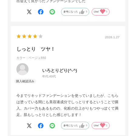
出会えて良かったファンデーションでした
参考になった
0
Like!
0
2026.1.27
しっとり ツヤ！
カラー：ベージュ550
いろとりどり(^-^)
年代:
40代
今までリキッドファンデーションを使っていましたが、こちら
は塗っている間にも美容液成分でしっとりするということで購
入。カバー力もあるものの、化粧の仕上がりもつやっぽくて満
足。肌もしっとりとした感じがします！
参考になった
0
Like!
2