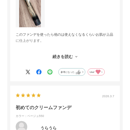
このファンデを使ったら他のは使えなくなるくらいお肌が上品
に仕上がります。
年齢を重ねてもイキイキしたお肌になるので褒められること
続きを読む
も。
長持ちするので買い替えも少ないのも気に入っています。
参考になった
0
Like!
1
2026.3.7
初めてのクリームファンデ
カラー：ベージュ550
うらうら