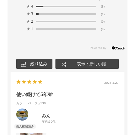
★
4
(3)
★
3
(1)
★
2
(0)
★
1
(0)
絞り込み
表示：新しい順
2026.4.27
使い続けて5年🩷
カラー：ベージュ530
みん
年代:
50代