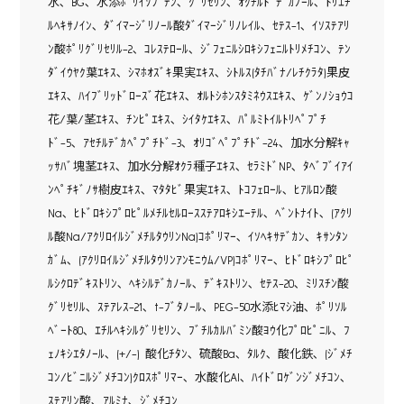
水､ BG､ 水添ﾎﾟﾘｲｿﾌﾞﾃﾝ､ ｸﾞﾘｾﾘﾝ､ ｵｸﾁﾙﾄﾞﾃﾞｶﾉｰﾙ､ ﾄﾘｴﾁ
ﾙﾍｷｻﾉｲﾝ､ ﾀﾞｲﾏｰｼﾞﾘﾉｰﾙ酸ﾀﾞｲﾏｰｼﾞﾘﾉﾚｲﾙ､ ｾﾃｽ-1､ ｲｿｽﾃｱﾘ
ﾝ酸ﾎﾟﾘｸﾞﾘｾﾘﾙ-2､ ｺﾚｽﾃﾛｰﾙ､ ｼﾞﾌｪﾆﾙｼﾛｷｼﾌｪﾆﾙﾄﾘﾒﾁｺﾝ､ ﾃﾝ
ﾀﾞｲｳﾔｸ葉ｴｷｽ､ ｼﾏﾎｵｽﾞｷ果実ｴｷｽ､ ｼﾄﾙｽ(ﾀﾁﾊﾞﾅ/ﾚﾁｸﾗﾀ)果皮
ｴｷｽ､ ﾊｲﾌﾞﾘｯﾄﾞﾛｰｽﾞ花ｴｷｽ､ ｵﾙﾄｼﾎﾝｽﾀﾐﾈｳｽｴｷｽ､ ｹﾞﾝﾉｼｮｳｺ
花/葉/茎ｴｷｽ､ ﾁﾝﾋﾟｴｷｽ､ ｼｲﾀｹｴｷｽ､ ﾊﾟﾙﾐﾄｲﾙﾄﾘﾍﾟﾌﾟﾁ
ﾄﾞ-5､ ｱｾﾁﾙﾃﾞｶﾍﾟﾌﾟﾁﾄﾞ-3､ ｵﾘｺﾞﾍﾟﾌﾟﾁﾄﾞ-24､ 加水分解ｷｬ
ｯｻﾊﾞ塊茎ｴｷｽ､ 加水分解ｵｸﾗ種子ｴｷｽ､ ｾﾗﾐﾄﾞNP､ ﾀﾍﾞﾌﾞｲｱｲ
ﾝﾍﾟﾁｷﾞﾉｻ樹皮ｴｷｽ､ ﾏﾀﾀﾋﾞ果実ｴｷｽ､ ﾄｺﾌｪﾛｰﾙ､ ﾋｱﾙﾛﾝ酸
Na､ ﾋﾄﾞﾛｷｼﾌﾟﾛﾋﾟﾙﾒﾁﾙｾﾙﾛｰｽｽﾃｱﾛｷｼｴｰﾃﾙ､ ﾍﾞﾝﾄﾅｲﾄ､ (ｱｸﾘ
ﾙ酸Na/ｱｸﾘﾛｲﾙｼﾞﾒﾁﾙﾀｳﾘﾝNa)ｺﾎﾟﾘﾏｰ､ ｲｿﾍｷｻﾃﾞｶﾝ､ ｷｻﾝﾀﾝ
ｶﾞﾑ､ (ｱｸﾘﾛｲﾙｼﾞﾒﾁﾙﾀｳﾘﾝｱﾝﾓﾆｳﾑ/VP)ｺﾎﾟﾘﾏｰ､ ﾋﾄﾞﾛｷｼﾌﾟﾛﾋﾟ
ﾙｼｸﾛﾃﾞｷｽﾄﾘﾝ､ ﾍｷｼﾙﾃﾞｶﾉｰﾙ､ ﾃﾞｷｽﾄﾘﾝ､ ｾﾃｽ-20､ ﾐﾘｽﾁﾝ酸
ｸﾞﾘｾﾘﾙ､ ｽﾃｱﾚｽ-21､ t-ﾌﾞﾀﾉｰﾙ､ PEG-50水添ﾋﾏｼ油､ ﾎﾟﾘｿﾙ
ﾍﾞｰﾄ80､ ｴﾁﾙﾍｷｼﾙｸﾞﾘｾﾘﾝ､ ﾌﾞﾁﾙｶﾙﾊﾞﾐﾝ酸ﾖｳ化ﾌﾟﾛﾋﾟﾆﾙ､ ﾌ
ｪﾉｷｼｴﾀﾉｰﾙ､ (+/-) 酸化ﾁﾀﾝ､ 硫酸Ba､ ﾀﾙｸ､ 酸化鉄､ (ｼﾞﾒﾁ
ｺﾝ/ﾋﾞﾆﾙｼﾞﾒﾁｺﾝ)ｸﾛｽﾎﾟﾘﾏｰ､ 水酸化Al､ ﾊｲﾄﾞﾛｹﾞﾝｼﾞﾒﾁｺﾝ､
ｽﾃｱﾘﾝ酸､ ｱﾙﾐﾅ､ ｼﾞﾒﾁｺﾝ