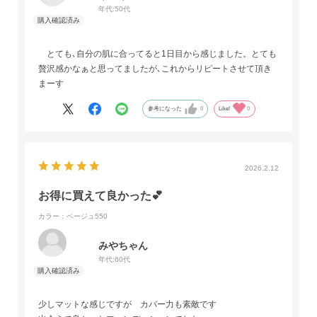
年代:
50代
とても､自分の肌に合ってると1日目から感じました。とても
贅沢感かなぁと思ってましたが､これからリピートさせて頂き
まーす
参考になった
0
Like!
0
2026.2.12
お得に買えて良かった💕
カラー：ベージュ550
みやちゃん
年代:
60代
少しマットな感じですが カバー力も素敵です