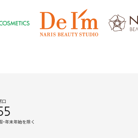
窓口
55
暇・年末年始を除く