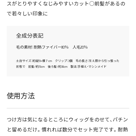
スがとりやすくなじみやすいカット○前髪があるの
で若々しい印象に
全成分表記
毛の素材：耐熱ファイバー80％ 人毛20％
土台サイズ：約縦13×横７cm クリップ：3個 毛の長さ：生え際から引っ張った
状態で 前髪/約13cm 後ろ髪/約30cm 製法：手植え・マシンメイド
使用方法
つけ方は気になるところにウィッグをのせて、パチン
と留めるだけ。慣れれば数分でセット完了です。耐熱