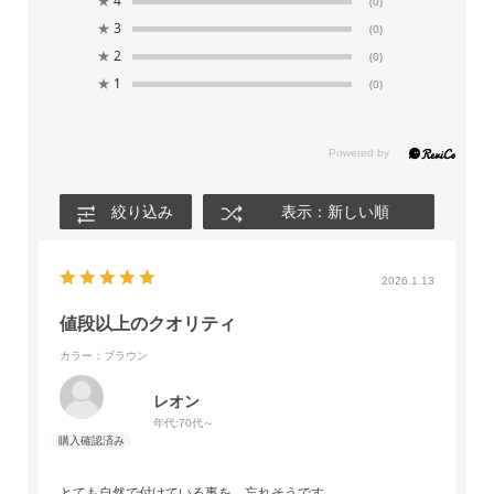
★
4
(0)
★
3
(0)
★
2
(0)
★
1
(0)
絞り込み
表示：新しい順
2026.1.13
値段以上のクオリティ
カラー：ブラウン
レオン
年代:
70代～
とても自然で付けている事を、忘れそうです。