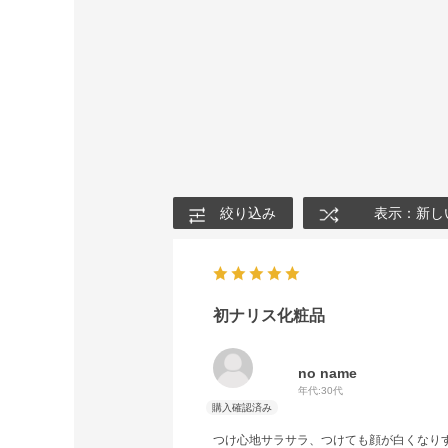
絞り込み
表示：新し
初ナリス化粧品
no name
年代:
30代
つけ心地サラサラ、つけても顔が白くなり