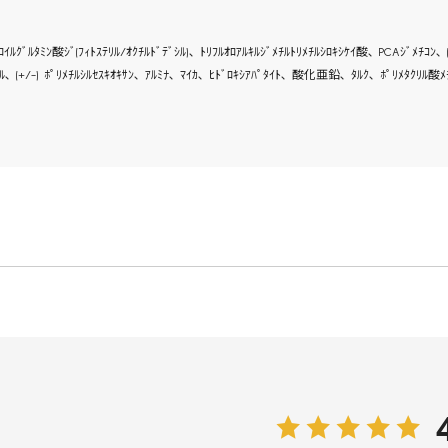
ｲﾙｸﾞﾙﾀﾐﾝ酸ｼﾞ(ﾌｨﾄｽﾃﾘﾙ/ｵｸﾁﾙﾄﾞﾃﾞｼﾙ)､ ﾄﾘﾌﾙｵﾛｱﾙｷﾙｼﾞﾒﾁﾙﾄﾘﾒﾁﾙｼﾛｷｼｹｲ酸､ PCAｼﾞﾒﾁｺﾝ､ 
ﾙ､ (+/-) ﾎﾟﾘﾒﾁﾙｼﾙｾｽｷｵｷｻﾝ､ ｱﾙﾐﾅ､ ﾏｲｶ､ ﾋﾄﾞﾛｷｼｱﾊﾟﾀｲﾄ､ 酸化亜鉛､ ﾀﾙｸ､ ﾎﾟﾘﾒﾀｸﾘﾙ酸ﾒﾁﾙ