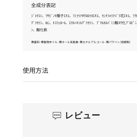
全成分表記
ｼﾞﾒﾁｺﾝ､ ﾜｻﾋﾞﾉｷ種子ｴｷｽ､ ﾗﾐﾅﾘｱｵｸﾛﾛｲｶｴｷｽ､ ｾﾝﾁﾌｫﾘｱﾊﾞﾗ花ｴｷｽ､ ﾗｳﾛ
ｸﾞﾘｾﾘﾝ､ BG､ ﾄｺﾌｪﾛｰﾙ､ ｴﾁﾙﾍｷｼﾙｸﾞﾘｾﾘﾝ､ ﾌﾞﾁﾙｶﾙﾊﾞﾐﾝ酸ﾖｳ化ﾌﾟﾛﾋﾟﾆ
ﾝ､ 酸化鉄
無香料・無鉱物オイル・無タール系色素・無エチルアルコール・無パラベン（防腐剤）
使用方法
レビュー