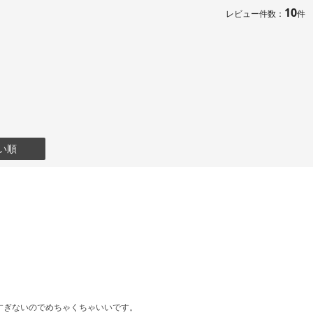
10
レビュー件数：
件
い順
すぎないのでめちゃくちゃいいです。