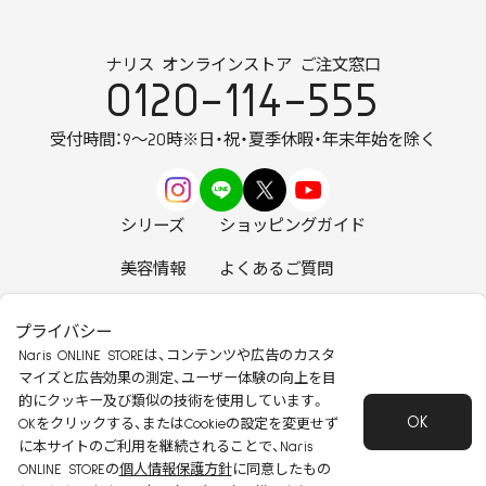
ナリス オンラインストア ご注文窓口
0120-114-555
受付時間：9～20時
※日・祝・夏季休暇・年末年始を除く
シリーズ
ショッピングガイド
美容情報
よくあるご質問
お知らせ
お問い合わせ
プライバシー
Naris ONLINE STOREは、コンテンツや広告のカスタ
マイズと広告効果の測定、ユーザー体験の向上を目
的にクッキー及び類似の技術を使用しています。
OK
安心して安全にご使用いただくために
OKをクリックする、またはCookieの設定を変更せず
に本サイトのご利用を継続されることで、Naris
特定商取引法に基づく表記
会社概要
ONLINE STOREの
個人情報保護方針
に同意したもの
個人情報保護方針
会員規約