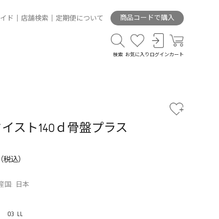
商品コードで購入
イド
店舗検索
定期便について
検索
お気に入り
ログイン
カート
イスト140ｄ骨盤プラス
産国: 日本
03 LL