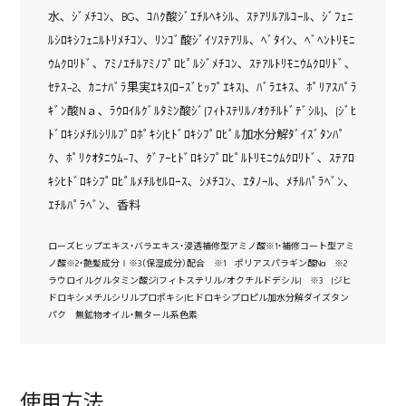
水､ ｼﾞﾒﾁｺﾝ､ BG､ ｺﾊｸ酸ｼﾞｴﾁﾙﾍｷｼﾙ､ ｽﾃｱﾘﾙｱﾙｺｰﾙ､ ｼﾞﾌｪﾆ
ﾙｼﾛｷｼﾌｪﾆﾙﾄﾘﾒﾁｺﾝ､ ﾘﾝｺﾞ酸ｼﾞｲｿｽﾃｱﾘﾙ､ ﾍﾞﾀｲﾝ､ ﾍﾞﾍﾝﾄﾘﾓﾆ
ｳﾑｸﾛﾘﾄﾞ､ ｱﾐﾉｴﾁﾙｱﾐﾉﾌﾟﾛﾋﾟﾙｼﾞﾒﾁｺﾝ､ ｽﾃｱﾙﾄﾘﾓﾆｳﾑｸﾛﾘﾄﾞ､
ｾﾃｽ-2､ ｶﾆﾅﾊﾞﾗ果実ｴｷｽ(ﾛｰｽﾞﾋｯﾌﾟｴｷｽ)､ ﾊﾞﾗｴｷｽ､ ﾎﾟﾘｱｽﾊﾟﾗ
ｷﾞﾝ酸Nａ､ ﾗｳﾛｲﾙｸﾞﾙﾀﾐﾝ酸ｼﾞ(ﾌｨﾄｽﾃﾘﾙ/ｵｸﾁﾙﾄﾞﾃﾞｼﾙ)､ (ｼﾞﾋ
ﾄﾞﾛｷｼﾒﾁﾙｼﾘﾙﾌﾟﾛﾎﾟｷｼ)ﾋﾄﾞﾛｷｼﾌﾟﾛﾋﾟﾙ加水分解ﾀﾞｲｽﾞﾀﾝﾊﾟ
ｸ､ ﾎﾟﾘｸｵﾀﾆｳﾑ-7､ ｸﾞｱｰﾋﾄﾞﾛｷｼﾌﾟﾛﾋﾟﾙﾄﾘﾓﾆｳﾑｸﾛﾘﾄﾞ､ ｽﾃｱﾛ
ｷｼﾋﾄﾞﾛｷｼﾌﾟﾛﾋﾟﾙﾒﾁﾙｾﾙﾛｰｽ､ ｼﾒﾁｺﾝ､ ｴﾀﾉｰﾙ､ ﾒﾁﾙﾊﾟﾗﾍﾞﾝ､
ｴﾁﾙﾊﾟﾗﾍﾞﾝ､ 香料
ローズヒップエキス・バラエキス・浸透補修型アミノ酸※1・補修コート型アミ
ノ酸※2・艶髪成分Ⅰ※3（保湿成分）配合 ※1 ポリアスパラギン酸Na ※2
ラウロイルグルタミン酸ジ(フィトステリル/オクチルドデシル) ※3 (ジヒ
ドロキシメチルシリルプロポキシ)ヒドロキシプロピル加水分解ダイズタン
パク 無鉱物オイル・無タール系色素
使用方法