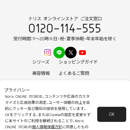
ナリス オンラインストア ご注文窓口
0120-114-555
受付時間：9～20時
※日・祝・夏季休暇・年末年始を除く
シリーズ
ショッピングガイド
美容情報
よくあるご質問
お知らせ
お問い合わせ
プライバシー
Naris ONLINE STOREは、コンテンツや広告のカスタ
マイズと広告効果の測定、ユーザー体験の向上を目
的にクッキー及び類似の技術を使用しています。
OK
安心して安全にご使用いただくために
OKをクリックする、またはCookieの設定を変更せず
に本サイトのご利用を継続されることで、Naris
特定商取引法に基づく表記
会社概要
ONLINE STOREの
個人情報保護方針
に同意したもの
個人情報保護方針
会員規約