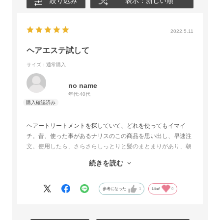
絞り込み
表示：新しい順
2022.5.11
ヘアエステ試して
サイズ：通常購入
no name
年代:
40代
ヘアートリートメントを探していて、どれを使ってもイマイ
チ。昔、使った事があるナリスのこの商品を思い出し、早速注
文。使用したら、さらさらしっとりと髪のまとまりがあり、朝
のスタイリングが楽になりました。コンディショナーとダブル
続きを読む
使いもさらにいいです。
またリピしようと思ってます。
参考になった
1
Like!
0