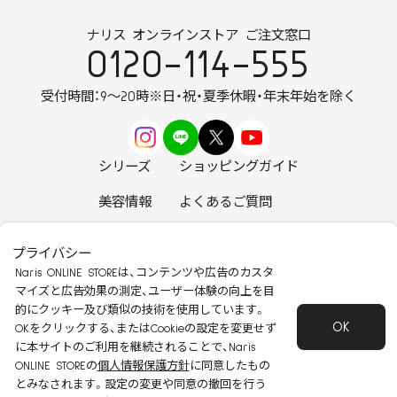
ナリス オンラインストア ご注文窓口
0120-114-555
受付時間：9～20時
※日・祝・夏季休暇・年末年始を除く
シリーズ
ショッピングガイド
美容情報
よくあるご質問
お知らせ
お問い合わせ
プライバシー
Naris ONLINE STOREは、コンテンツや広告のカスタ
マイズと広告効果の測定、ユーザー体験の向上を目
的にクッキー及び類似の技術を使用しています。
OK
安心して安全にご使用いただくために
OKをクリックする、またはCookieの設定を変更せず
に本サイトのご利用を継続されることで、Naris
特定商取引法に基づく表記
会社概要
ONLINE STOREの
個人情報保護方針
に同意したもの
個人情報保護方針
会員規約
とみなされます。設定の変更や同意の撤回を行う